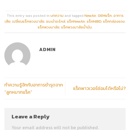
This entry was posted in
บทความ
and tagged
NewAir
,
OEMแร็ค
,
อาการ
เสีย
,
เปลี่ยนแร็คพวงมาลัย
,
แนะนำอะไหล่
,
แร็คNewAir
,
แร็คNIBD
,
แร็คกล่องแดง
,
แร็คพวงมาลัย
,
แร็คพวงมาลัยน้ำมัน
.
ADMIN
ทำความรู้จักกับอาการชำรุดจาก
แร็คพาวเวอร์ซ่อมได้หรือไม่?
“ลูกหมากแร็ค”
Leave a Reply
Your email address will not be published.