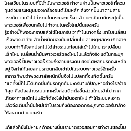
ไหลเวียนในระบบที่มีน้ำมันพาวเวอร์ ทำงานผ่านปั๊มพาวเวอร์ ที่ควม
คุมด้วยแรงหมุนของเครื่องยนต์เป็นหลัก ส่งจากปั๊มมาตามสาย
แรงดัน วนเข้าไปทำงานในกระบอกแร็ค แล้ววนกลับมาที่กระปุกปั๊ม
พาวเวอร์เพื่อวนกลับไปทำงานในครั้งใหม่นั่นเองครับ
รู้อย่างนี้ก็พอจะทราบแล้วใช่ไหมครับ ว่าทำไมบางครั้ง เราไปเปลี่ยน
แร็คพวงมาลัยแล้วน้ำหนักของมันเปลี่ยนไป สาเหตุหลักๆ เกิดจาก
ระบบเก่าที่ยังสกปรกไม่ได้ล้างระบบก่อนใส่เข้าไปใหม่ เราเปลี่ยน
แร็คใหม่ เปลี่ยนน้ำมันพาวเวอร์ของใหม่ไปแล้วก็จริง แต่ในกระปุก
พาวเวอร์ ปั๊มพาวเวอร์ รวมถึงสายแรงดัน ยังมีเศษสกปรกคงเหลือ
อยู่ จึงทำให้เศษสกปรกวนกลับเข้าไปในระบบพาวเวอร์อีกครั้ง
อาการที่พบว่าพวงมาลัยหนักขึ้นจึงไม่แปลกที่จะเกิดขึ้นครับ
*แต่ทั้งนี้ก็ไม่ได้เกิดขึ้นกับรถทุกคันนะครับ*แก้ปัญหาอย่างไร?ง่าย
ที่สุด คือต้องล้างระบบทุกครั้งก่อนติดตั้งชิ้นส่วนใหม่เข้าไป หาก
เกิดอาการหนักไปแล้วก็ต้องไล่น้ำมันออกใหม่ ทำให้ระบบสะอาด
แล้วจึงเติมน้ำมันใหม่เข้าไปรวมถึงต้องถอดกระปุกพาวเวอร์มาล้าง
ให้สะอาดด้วยนะครับ
แก้แล้วก็ยังไม่หาย? ถ้าอย่างนั้นเรามาตรวจสอบการทำงานของปั๊ม