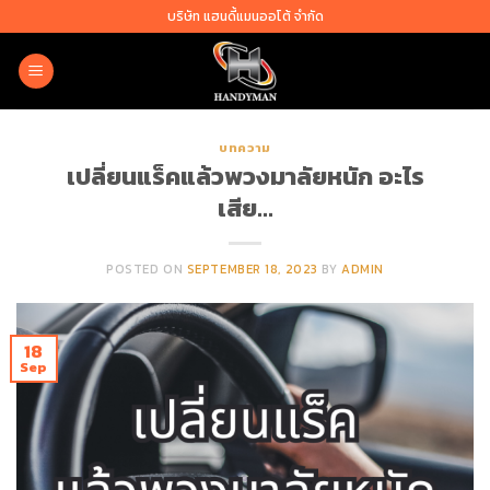
Skip
บริษัท แฮนดี้แมนออโต้ จำกัด
to
content
บทความ
เปลี่ยนแร็คแล้วพวงมาลัยหนัก อะไร
เสีย…
POSTED ON
SEPTEMBER 18, 2023
BY
ADMIN
18
Sep