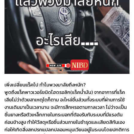
เพิ่งเปลี่ยนแร็คไป ทำไมพวงมาลัยถึงหนัก?
พูดถึงแร็คพาวเวอร์ชนิดไฮดรอลิก(แร็คน้ำมัน) จากอาการที่แร็ค
เสียไม่ว่าด้วยสาเหตุใดก็ตาม อะไหล่ชิ้นส่วนทั้งระบบที่ผ่านการใช้
งานเดิมมาเป็นเวลานาน จะมีการสึกหรอตามกาลเวลา ไม่ว่าจะเป็น
ชิ้นยางหรือตัวเหล็กภายในกระบอกที่ต้องรับกับระบบที่มีแรงดัน
ค่อนข้างสูง ทำให้วัสดุหรือชิ้นส่วนภายในชำรุดและเสียดสีกันเอง
ก่อให้เกิดสิ่งสกปรกแปลกปลอมหมุนเวียนอยู่ในระบบโดยปกติการ