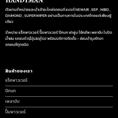
ตัวแทนจำหน่ายและนำเข้าอะไหล่รถยนต์ แบรด์ NEWAIR , EEP , NIBD ,
DAIMOND , SUPERWIPER อย่างเป็นทางการในประเทศไทยแต่เพียงผู้
เดียว
จำหน่าย แร็คพาวเวอร์ ปั๊มพาวเวอร์ ปีกนก ฝาสูบ โช้คอัพ เพลาขับ ใบปัด
น้ำฝน รถยนต์ ญี่ปุ่น&ยุโรป พร้อมบริการติดตั้ง - ซ่อมบำรุงรักษา
รถยนต์ทุกชนิด
สินค้าของเรา
แร็คพาวเวอร์
ปีกนก
เพลาขับ
ปั๊มพาวเวอร์