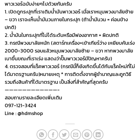
พาวเวอร์ฉบับง่ายๆไปด้วยกันครับ
1. เปิดดูกระปุกที่เราเติมน้ำมันพาวเวอร์ เมื่อเราหมุนพวงมาลัยซ้าย
– ขวา เราจะเห็นน้ำมันวนภายในกระปุก (ถ้าน้ำมันวน = ค่อนข้าง
ปกติ)
2. น้ำมันในกระปุกที่ไม่ได้ระดับหรือมีฟองอากาศ = ผิดปกติ
3. กรณีพวงมาลัยหนัก (สตาร์ทเครื่อง+เข้าเกียร์ว่าง เหยียบคันเร่ง
2000-3000 รอบแล้วหมุนพวงมาลัยซ้าย – ขวา หากพวงมาลัย
เบาขึ้นขณะที่เราเร่ง แสดงว่าปั๊มพาวเวอร์มีปัญหาครับ)
4. ตรวจสอบที่แร็คพาวเวอร์ (กรณีนี้ก็ยังเกิดขึ้นได้กับแร็คใหม่ที่ไม่
ได้มาตรฐานครับ)หมายเหตุ * การติดตั้งจากผู้ชำนาญและถูกวิธี
รวมถึงสินค้าที่ได้มาตรฐาน เป็นสิ่งที่สำคัญที่สุดครับ
————————————-
สอบถามรายละเอียดเพิ่มเติม
097-121-3424
Line : @hdmshop