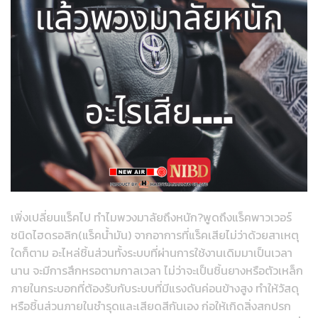
เพิ่งเปลี่ยนแร็คไป ทำไมพวงมาลัยถึงหนัก?พูดถึงแร็คพาวเวอร์
ชนิดไฮดรอลิก(แร็คน้ำมัน) จากอาการที่แร็คเสียไม่ว่าด้วยสาเหตุ
ใดก็ตาม อะไหล่ชิ้นส่วนทั้งระบบที่ผ่านการใช้งานเดิมมาเป็นเวลา
นาน จะมีการสึกหรอตามกาลเวลา ไม่ว่าจะเป็นชิ้นยางหรือตัวเหล็ก
ภายในกระบอกที่ต้องรับกับระบบที่มีแรงดันค่อนข้างสูง ทำให้วัสดุ
หรือชิ้นส่วนภายในชำรุดและเสียดสีกันเอง ก่อให้เกิดสิ่งสกปรก