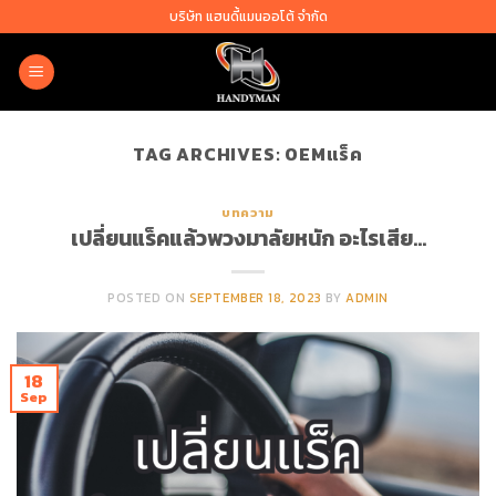
Skip
บริษัท แฮนดี้แมนออโต้ จำกัด
to
content
TAG ARCHIVES:
OEMแร็ค
บทความ
เปลี่ยนแร็คแล้วพวงมาลัยหนัก อะไรเสีย…
POSTED ON
SEPTEMBER 18, 2023
BY
ADMIN
18
Sep