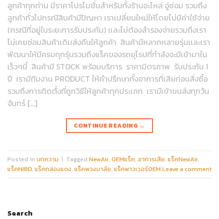
ลูกค้าทุกท่าน มีราคาโปรโมชั่นสำหรับทั้งร้านอะไหล่ อู่ซ่อม รวมถึง
ลูกค้าทั่วไปกรณีสินค้ามีปัญหา เราเปลี่ยนใหม่ให้โดยไม่มีค่าใช้จ่าย
(กรณีที่อยู่ในระยะการรับประกัน) เเละไม่ต้องสำรองจ่ายรวมถึงเรา
ไม่เคยซ่อมสินค้าเดิมส่งคืนให้ลูกค้า สินค้ามีหลากหลายรุ่นเเละเรา
พัฒนาให้มีครบทุกรุ่นรวมถึงแร็คของรถยุโรปที่กำลังจะมีเข้ามาใน
เร็วๆนี้ สินค้ามี STOCK พร้อมบริการ ราคามิตรภาพ รับประกัน 1
ปี เรามีทีมงาน PRODUCT ให้คำปรึกษาทั้งอาการที่เสียก่อนสั่งซื้อ
รวมถึงการติดตั้งที่ถูกวิธีให้ลูกค้าทุกประเภท เรามีเข้าขนส่งทุกวัน
จันทร์ […]
CONTINUE READING
→
Posted in
บทความ
|
Tagged
NewAir
,
OEMแร็ค
,
อาการเสีย
,
แร็คNewAir
,
แร็คNIBD
,
แร็คกล่องแดง
,
แร็คพวงมาลัย
,
แร็คพาวเวอร์OEM
Leave a comment
Search