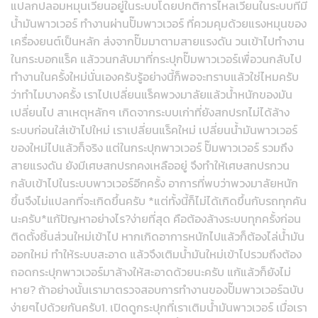
แปลกปลอมหมุนเวียนอยู่ในระบบโดยปกติการไหลเวียนในระบบที่มี
น้ำมันพาวเวอร์ ทำงานผ่านปั๊มพาวเวอร์ ที่ควมคุมด้วยแรงหมุนของ
เครื่องยนต์เป็นหลัก ส่งจากปั๊มมาตามสายแรงดัน วนเข้าไปทำงาน
ในกระบอกแร็ค แล้ววนกลับมาที่กระปุกปั๊มพาวเวอร์เพื่อวนกลับไป
ทำงานในครั้งใหม่นั่นเองครับรู้อย่างนี้ก็พอจะทราบแล้วใช่ไหมครับ
ว่าทำไมบางครั้ง เราไปเปลี่ยนแร็คพวงมาลัยแล้วน้ำหนักของมัน
เปลี่ยนไป สาเหตุหลักๆ เกิดจากระบบเก่าที่ยังสกปรกไม่ได้ล้าง
ระบบก่อนใส่เข้าไปใหม่ เราเปลี่ยนแร็คใหม่ เปลี่ยนน้ำมันพาวเวอร์
ของใหม่ไปแล้วก็จริง แต่ในกระปุกพาวเวอร์ ปั๊มพาวเวอร์ รวมถึง
สายแรงดัน ยังมีเศษสกปรกคงเหลืออยู่ จึงทำให้เศษสกปรกวน
กลับเข้าไปในระบบพาวเวอร์อีกครั้ง อาการที่พบว่าพวงมาลัยหนัก
ขึ้นจึงไม่แปลกที่จะเกิดขึ้นครับ *แต่ทั้งนี้ก็ไม่ได้เกิดขึ้นกับรถทุกคัน
นะครับ*แก้ปัญหาอย่างไร?ง่ายที่สุด คือต้องล้างระบบทุกครั้งก่อน
ติดตั้งชิ้นส่วนใหม่เข้าไป หากเกิดอาการหนักไปแล้วก็ต้องไล่น้ำมัน
ออกใหม่ ทำให้ระบบสะอาด แล้วจึงเติมน้ำมันใหม่เข้าไปรวมถึงต้อง
ถอดกระปุกพาวเวอร์มาล้างให้สะอาดด้วยนะครับ แก้แล้วก็ยังไม่
หาย? ถ้าอย่างนั้นเรามาตรวจสอบการทำงานของปั๊มพาวเวอร์ฉบับ
ง่ายๆไปด้วยกันครับ1. เปิดดูกระปุกที่เราเติมน้ำมันพาวเวอร์ เมื่อเรา