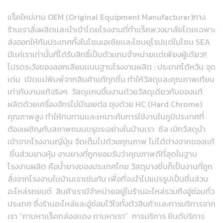
แร็คใหม่งาน OEM (Original Equipment Manufacturer)ทาง
ร้านเราสั่งผลิตเเละนำเข้าโดยโรงงานที่ทำเเร็คพวงมาลัยโดยเฉพาะ
ส่งออกให้กับประเทศทั้งในโซนเอเชียเเละโซนยุโรปเเต่ในโซน SEA
มีเเค่เราเท่านั้นที่ได้รับสิทธิ์เป็นตัวเเทนจำหน่ายเเต่เพียงผู้เดียว!!
โปรดระวังของลอกเลียนเเบบฐานโรงงานผลิต : ประเทศไต้หวัน จุด
เด่น เปิดเเม่พิมพ์จากสินค้าเเท้ทุกชิ้น ทำให้วัสดุเเละคุณภาพเทียบ
เท่ากับงานแท้จริงๆ วัสดุเเกนขึ้นงานด้วยวัสดุเดียวกับของเเท้
ผลิตด้วยเครื่องจักรไม่มีรอยต่อ ชุบด้วย HC (Hard Chrome)
คุณภาพสูง ทำให้ทนทานเเละเหมาะกับการใช้งานในภูมิประเทศที่
ต้องเผชิญกับสภาพถนนขรุขระอย่างในบ้านเรา ซีล เบิกวัสดุนำ
เข้าจากโรงงานญี่ปุ่น จัดเต็มไปด้วยคุณภาพ ไม่ได้ต่างจากของเเท้
ชิ้นส่วนยางหุ้ม งานยางที่ถูกยอมรับว่าคุณภาพดีที่สุดในฐาน
โรงงานผลิต คือน้ำยางของประเทศไทย วัสดุบางชิ้นก็เป็นงานที่ถูก
สั่งจากโรงงานในบ้านเราเช่นกัน เพื่อที่จะนำไปแปรรูปเป็นชิ้นส่วน
อะไหล่รถยนต์ สินค้าเรามีจำหน่ายอยู่ในร้านอะไหล่รวมถึงอู่ซ่อมทั่ว
ประเทศ ซึ่งร้านอะไหล่และอู่ซ่อมไว้ใจทั้งตัวสินค้าเเละการบริการจาก
เรา “ถามหาเเร็คกล่องเเดง ถามหาเรา” การบริการ ยินดีบริการ