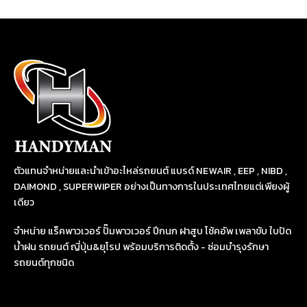
ตัวแทนจำหน่ายและนำเข้าอะไหล่รถยนต์ แบรด์ NEWAIR , EEP , NIBD ,
DAIMOND , SUPERWIPER อย่างเป็นทางการในประเทศไทยแต่เพียงผู้
เดียว
จำหน่าย แร็คพาวเวอร์ ปั๊มพาวเวอร์ ปีกนก ฝาสูบ โช้คอัพ เพลาขับ ใบปัด
น้ำฝน รถยนต์ ญี่ปุ่น&ยุโรป พร้อมบริการติดตั้ง - ซ่อมบำรุงรักษา
รถยนต์ทุกชนิด