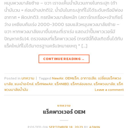
หมุนพวงมาลัยซ้าย – ขวา เราจะเห็นน้ำมันวนภายในกระปุก (ถ้า
น้ำมันวน = ค่อนข้างปกติ)2. น้ำมันในกระปุกที่ไม่ได้ระดับหรือมีฟอง
อากาศ = ผิดปกติ3. กรณีพวงมาลัยหนัก (สตาร์ทเครื่อง+เข้าเกียร์
ว่าง เหยียบคันเร่ง 2000-3000 รอบแล้วหมุนพวงมาลัยซ้าย –
ขวา หากพวงมาลัยเบาขึ้นขณะที่เราเร่ง แสดงว่าปั๊มพาวเวอร์มี
ปัญหาครับ)4. ตรวจสอบที่แร็คพาวเวอร์ (กรณีนี้ก็ยังเกิดขึ้นได้กับ
แร็คใหม่ที่ไม่ได้มาตรฐานครับ)หมายเหตุ * […]
CONTINUE READING
→
Posted in
บทความ
|
Tagged
NewAir
,
OEMแร็ค
,
อาการเสีย
,
เปลี่ยนแร็คพวง
มาลัย
,
แนะนำอะไหล่
,
แร็คNewAir
,
แร็คNIBD
,
แร็คกล่องแดง
,
แร็คพวงมาลัย
,
แร็ค
พวงมาลัยน้ำมัน
Leave a comment
บทความ
แร็คพาวเวอร์ OEM
POSTED ON
SEPTEMBER 18, 2023
BY
ADMIN