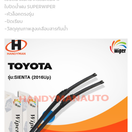
ใบปัดน้ำฝน SUPERWIPER
-หัวล็อคตรงรุ่น
-ปัดเรียบ
-วัสดุคุณภาพสูงเคลือบสารกันน้ำ