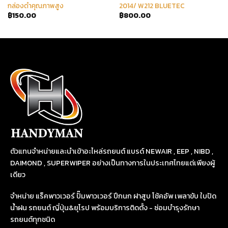
กล่องดำคุณภาพสูง
2014/ W212 BLUETEC
฿
150.00
฿
800.00
ตัวแทนจำหน่ายและนำเข้าอะไหล่รถยนต์ แบรด์ NEWAIR , EEP , NIBD ,
DAIMOND , SUPERWIPER อย่างเป็นทางการในประเทศไทยแต่เพียงผู้
เดียว
จำหน่าย แร็คพาวเวอร์ ปั๊มพาวเวอร์ ปีกนก ฝาสูบ โช้คอัพ เพลาขับ ใบปัด
น้ำฝน รถยนต์ ญี่ปุ่น&ยุโรป พร้อมบริการติดตั้ง - ซ่อมบำรุงรักษา
รถยนต์ทุกชนิด