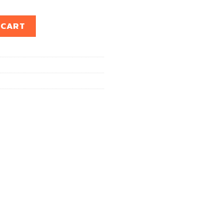
HARD GEN3 2015UP quantity
 CART