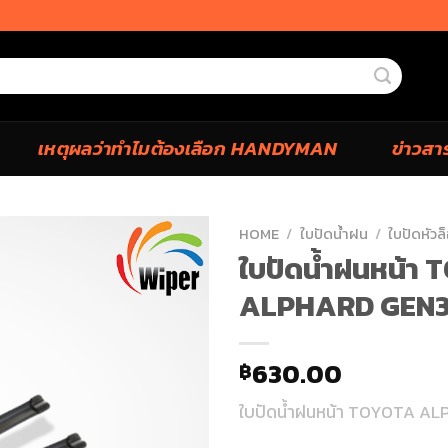
เหตุผลว่าทำไมต้องเลือก HANDYMAN
ข่าวสา
HOME
/
ใบปัดน้ำฝน
/
ใบปัดหัวล็
ใบปัดน้ำฝนหน้า
ALPHARD GEN3
630.00
฿
ใบปัดน้ำฝนหน้า TOYOTA A