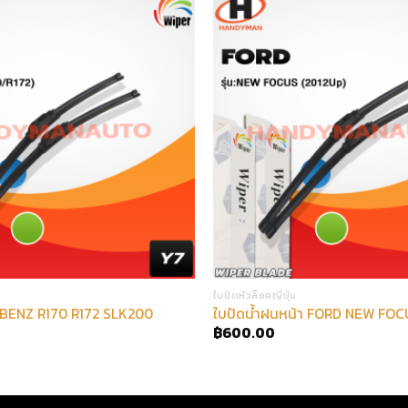
ใบปัดหัวล็อคญี่ปุ่น
าBENZ R170 R172 SLK200
ใบปัดน้ำฝนหน้า FORD NEW FOC
฿
600.00