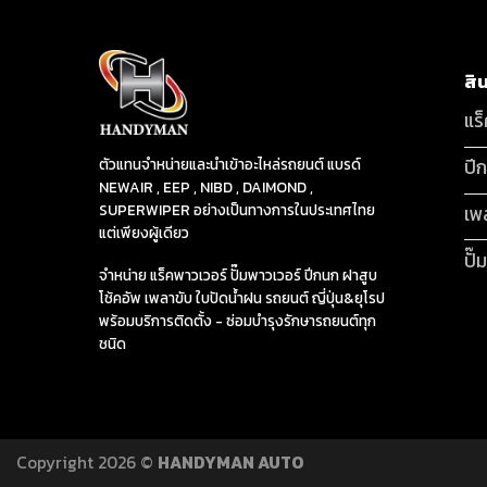
สิ
แร
ปี
ตัวแทนจำหน่ายและนำเข้าอะไหล่รถยนต์ แบรด์
NEWAIR , EEP , NIBD , DAIMOND ,
SUPERWIPER อย่างเป็นทางการในประเทศไทย
เพ
แต่เพียงผู้เดียว
ปั๊
จำหน่าย แร็คพาวเวอร์ ปั๊มพาวเวอร์ ปีกนก ฝาสูบ
โช้คอัพ เพลาขับ ใบปัดน้ำฝน รถยนต์ ญี่ปุ่น&ยุโรป
พร้อมบริการติดตั้ง - ซ่อมบำรุงรักษารถยนต์ทุก
ชนิด
Copyright 2026 ©
HANDYMAN AUTO