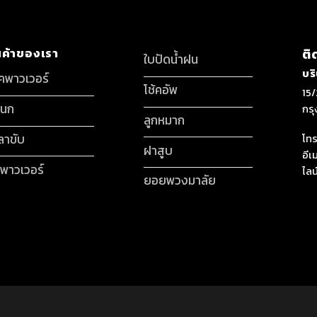
นค้าของเรา
ติ
ใบปัดน้ำฝน
บร
็คพาวเวอร์
โช้คอัพ
15/
กนก
กร
ลูกหมาก
ลาขับ
โทร
ฝาสูบ
อีเ
มพาวเวอร์
ไลน
ยอยพวงมาลัย