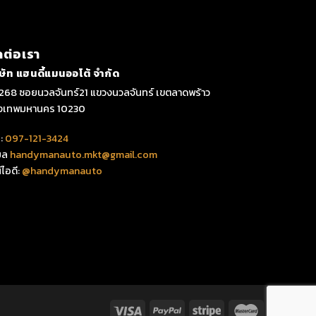
ดต่อเรา
ิษัท แฮนดี้แมนออโต้ จำกัด
268 ซอยนวลจันทร์21 แขวงนวลจันทร์ เขตลาดพร้าว
ุงเทพมหานคร 10230
:
097-121-3424
มล
handymanauto.mkt@gmail.com
์ไอดี:
@handymanauto