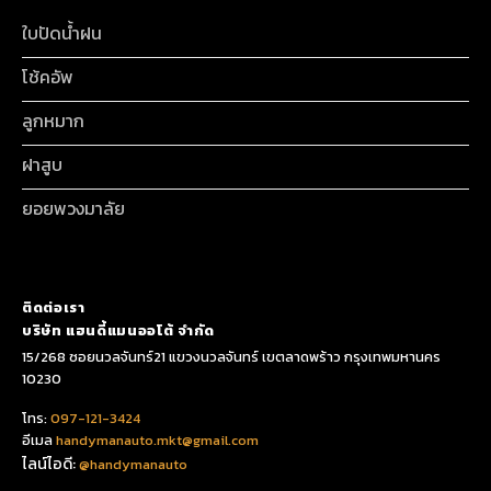
ใบปัดน้ำฝน
โช้คอัพ
ลูกหมาก
ฝาสูบ
ยอยพวงมาลัย
ติดต่อเรา
บริษัท แฮนดี้แมนออโต้ จำกัด
15/268 ซอยนวลจันทร์21 แขวงนวลจันทร์ เขตลาดพร้าว กรุงเทพมหานคร
10230
โทร:
097-121-3424
อีเมล
handymanauto.mkt@gmail.com
ไลน์ไอดี:
@handymanauto