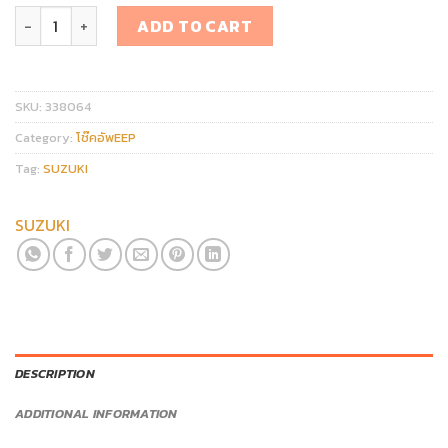
โช๊คอัพ SUZUKI ERTIGA / SWIFT 1.2 2012-2017 quantity
ADD TO CART
SKU:
338064
Category:
โช๊คอัพEEP
Tag:
SUZUKI
SUZUKI
DESCRIPTION
ADDITIONAL INFORMATION