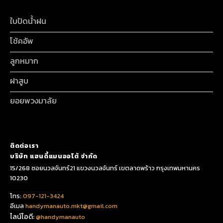
ใบปัดน้ำฝน
โช้คอัพ
ลูกหมาก
ฝาสูบ
ยอยพวงมาลัย
ติดต่อเรา
บริษัท แฮนดี้แมนออโต้ จำกัด
15/268 ซอยนวลจันทร์21 แขวงนวลจันทร์ เขตลาดพร้าว กรุงเทพมหานคร
10230
โทร:
097-121-3424
อีเมล
handymanauto.mkt@gmail.com
ไลน์ไอดี:
@handymanauto