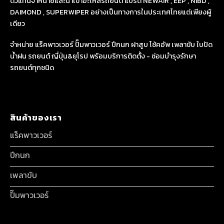
ตัวแทนจำหน่ายและนำเข้าอะไหล่รถยนต์ แบรด์ NEWAIR , EEP , NIBD ,
DAIMOND , SUPERWIPER อย่างเป็นทางการในประเทศไทยแต่เพียงผู้
เดียว
จำหน่าย แร็คพาวเวอร์ ปั๊มพาวเวอร์ ปีกนก ฝาสูบ โช้คอัพ เพลาขับ ใบปัด
น้ำฝน รถยนต์ ญี่ปุ่น&ยุโรป พร้อมบริการติดตั้ง - ซ่อมบำรุงรักษา
รถยนต์ทุกชนิด
สินค้าของเรา
แร็คพาวเวอร์
ปีกนก
เพลาขับ
ปั๊มพาวเวอร์