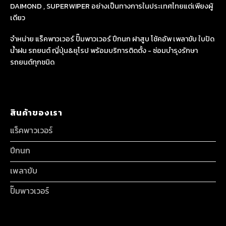
DAIMOND , SUPERWIPER อย่างเป็นทางการในประเทศไทยแต่เพียงผู้
เดียว
จำหน่าย แร็คพาวเวอร์ ปั๊มพาวเวอร์ ปีกนก ฝาสูบ โช้คอัพ เพลาขับ ใบปัด
น้ำฝน รถยนต์ ญี่ปุ่น&ยุโรป พร้อมบริการติดตั้ง - ซ่อมบำรุงรักษา
รถยนต์ทุกชนิด
สินค้าของเรา
แร็คพาวเวอร์
ปีกนก
เพลาขับ
ปั๊มพาวเวอร์