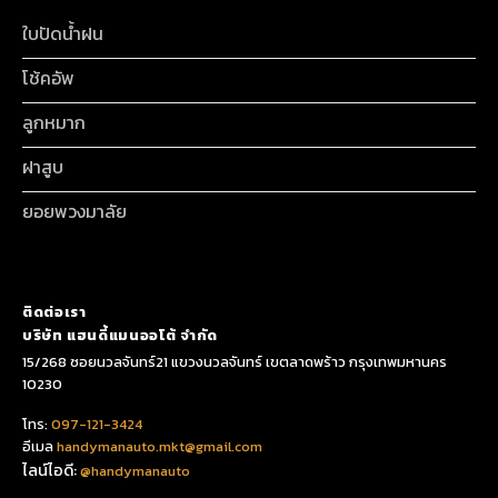
ใบปัดน้ำฝน
โช้คอัพ
ลูกหมาก
ฝาสูบ
ยอยพวงมาลัย
ติดต่อเรา
บริษัท แฮนดี้แมนออโต้ จำกัด
15/268 ซอยนวลจันทร์21 แขวงนวลจันทร์ เขตลาดพร้าว กรุงเทพมหานคร
10230
โทร:
097-121-3424
อีเมล
handymanauto.mkt@gmail.com
ไลน์ไอดี:
@handymanauto