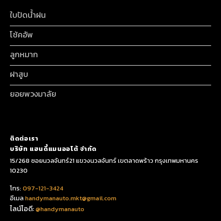
ใบปัดน้ำฝน
โช้คอัพ
ลูกหมาก
ฝาสูบ
ยอยพวงมาลัย
ติดต่อเรา
บริษัท แฮนดี้แมนออโต้ จำกัด
15/268 ซอยนวลจันทร์21 แขวงนวลจันทร์ เขตลาดพร้าว กรุงเทพมหานคร
10230
โทร:
097-121-3424
อีเมล
handymanauto.mkt@gmail.com
ไลน์ไอดี:
@handymanauto