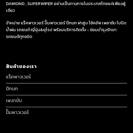
DAIMOND , SUPERWIPER อย่างเป็นทางการในประเทศไทยแต่เพียงผู้
เดียว
จำหน่าย แร็คพาวเวอร์ ปั๊มพาวเวอร์ ปีกนก ฝาสูบ โช้คอัพ เพลาขับ ใบปัด
น้ำฝน รถยนต์ ญี่ปุ่น&ยุโรป พร้อมบริการติดตั้ง - ซ่อมบำรุงรักษา
รถยนต์ทุกชนิด
สินค้าของเรา
แร็คพาวเวอร์
ปีกนก
เพลาขับ
ปั๊มพาวเวอร์