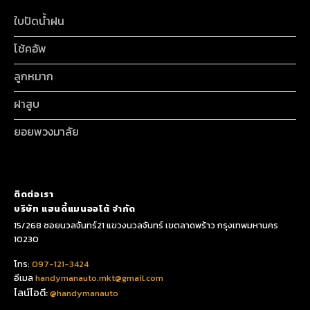
ใบปัดน้ำฝน
โช้คอัพ
ลูกหมาก
ฝาสูบ
ยอยพวงมาลัย
ติดต่อเรา
บริษัท แฮนดี้แมนออโต้ จำกัด
15/268 ซอยนวลจันทร์21 แขวงนวลจันทร์ เขตลาดพร้าว กรุงเทพมหานคร
10230
โทร:
097-121-3424
อีเมล
handymanauto.mkt@gmail.com
ไลน์ไอดี:
@handymanauto