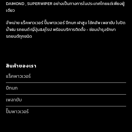
DAIMOND , SUPERWIPER อย่างเป็นทางการในประเทศไทยแต่เพียงผู้
เดียว
จำหน่าย แร็คพาวเวอร์ ปั๊มพาวเวอร์ ปีกนก ฝาสูบ โช้คอัพ เพลาขับ ใบปัด
น้ำฝน รถยนต์ ญี่ปุ่น&ยุโรป พร้อมบริการติดตั้ง - ซ่อมบำรุงรักษา
รถยนต์ทุกชนิด
สินค้าของเรา
แร็คพาวเวอร์
ปีกนก
เพลาขับ
ปั๊มพาวเวอร์