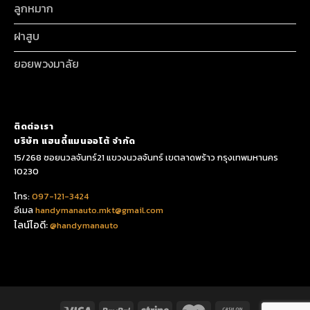
ลูกหมาก
ฝาสูบ
ยอยพวงมาลัย
ติดต่อเรา
บริษัท แฮนดี้แมนออโต้ จำกัด
15/268 ซอยนวลจันทร์21 แขวงนวลจันทร์ เขตลาดพร้าว กรุงเทพมหานคร
10230
โทร:
097-121-3424
อีเมล
handymanauto.mkt@gmail.com
ไลน์ไอดี:
@handymanauto