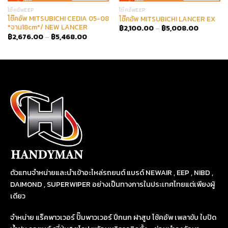
โช๊คอัพEEP
โช๊คอัพEEP
โช๊คอัพ MITSUBICHI CEDIA 05-08
โช๊คอัพ MITSUBICHI LANCER EX
*จาน18cm*/ NEW LANCER
฿
2,100.00
–
฿
5,008.00
฿
2,676.00
–
฿
5,468.00
ตัวแทนจำหน่ายและนำเข้าอะไหล่รถยนต์ แบรด์ NEWAIR , EEP , NIBD ,
DAIMOND , SUPERWIPER อย่างเป็นทางการในประเทศไทยแต่เพียงผู้
เดียว
จำหน่าย แร็คพาวเวอร์ ปั๊มพาวเวอร์ ปีกนก ฝาสูบ โช้คอัพ เพลาขับ ใบปัด