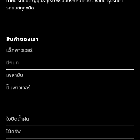
น้ำฝน รถยนต์ ญี่ปุ่น&ยุโรป พร้อมบริการติดตั้ง - ซ่อมบำรุงรักษา
รถยนต์ทุกชนิด
สินค้าของเรา
แร็คพาวเวอร์
ปีกนก
เพลาขับ
ปั๊มพาวเวอร์
ใบปัดน้ำฝน
โช้คอัพ