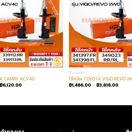
โช๊คอัพEEP
OTA CAMRY ACV40
โช๊คอัพ TOYOTA VIGO REVO 2
฿
6,120.00
฿
1,486.00
–
฿
3,818.00
นค้าของเรา
ติ