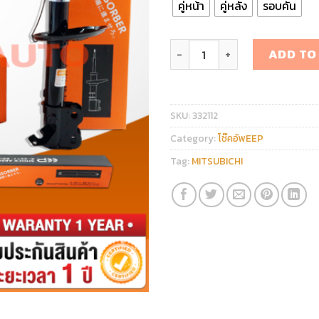
คู่หน้า
คู่หลัง
รอบคัน
โช๊คอัพ MITSUBICHI CK2 qua
ADD TO
SKU:
332112
Category:
โช๊คอัพEEP
Tag:
MITSUBICHI