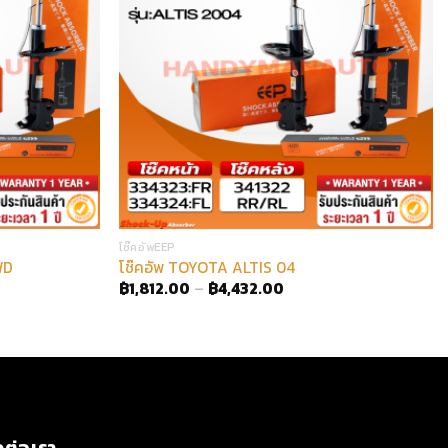
โช๊คอัพEEP
WD
โช๊คอัพ TOYOTA ALTIS 04
฿
1,812.00
–
฿
4,432.00
ดต่อเรา