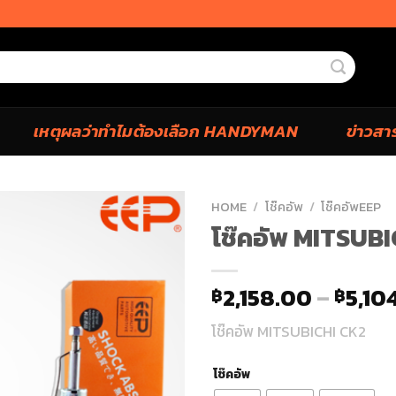
เหตุผลว่าทำไมต้องเลือก HANDYMAN
ข่าวสา
HOME
/
โช๊คอัพ
/
โช๊คอัพEEP
โช๊คอัพ MITSUB
2,158.00
–
5,10
฿
฿
โช๊คอัพ MITSUBICHI CK2
โช๊คอัพ