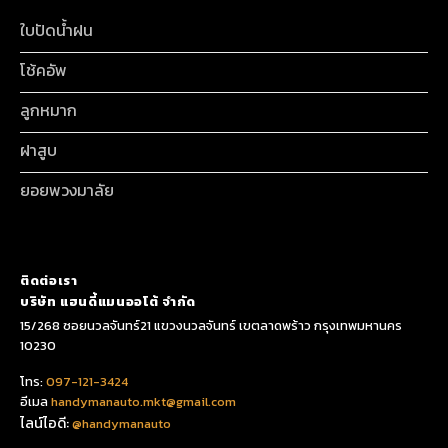
ใบปัดน้ำฝน
โช้คอัพ
ลูกหมาก
ฝาสูบ
ยอยพวงมาลัย
ติดต่อเรา
บริษัท แฮนดี้แมนออโต้ จำกัด
15/268 ซอยนวลจันทร์21 แขวงนวลจันทร์ เขตลาดพร้าว กรุงเทพมหานคร
10230
โทร:
097-121-3424
อีเมล
handymanauto.mkt@gmail.com
ไลน์ไอดี:
@handymanauto