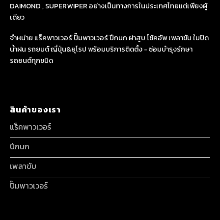
DAIMOND , SUPERWIPER อย่างเป็นทางการในประเทศไทยแต่เพียงผู้
เดียว
จำหน่าย แร็คพาวเวอร์ ปั๊มพาวเวอร์ ปีกนก ฝาสูบ โช้คอัพ เพลาขับ ใบปัด
น้ำฝน รถยนต์ ญี่ปุ่น&ยุโรป พร้อมบริการติดตั้ง - ซ่อมบำรุงรักษา
รถยนต์ทุกชนิด
สินค้าของเรา
แร็คพาวเวอร์
ปีกนก
เพลาขับ
ปั๊มพาวเวอร์