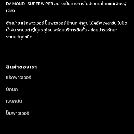
DAIMOND , SUPERWIPER อย่างเป็นทางการในประเทศไทยแต่เพียงผู้
เดียว
จำหน่าย แร็คพาวเวอร์ ปั๊มพาวเวอร์ ปีกนก ฝาสูบ โช้คอัพ เพลาขับ ใบปัด
น้ำฝน รถยนต์ ญี่ปุ่น&ยุโรป พร้อมบริการติดตั้ง - ซ่อมบำรุงรักษา
รถยนต์ทุกชนิด
สินค้าของเรา
แร็คพาวเวอร์
ปีกนก
เพลาขับ
ปั๊มพาวเวอร์