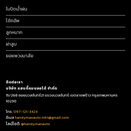
ใบปัดน้ำฝน
โช้คอัพ
ลูกหมาก
ฝาสูบ
ยอยพวงมาลัย
ติดต่อเรา
บริษัท แฮนดี้แมนออโต้ จำกัด
15/268 ซอยนวลจันทร์21 แขวงนวลจันทร์ เขตลาดพร้าว กรุงเทพมหานคร
10230
โทร:
097-121-3424
อีเมล
handymanauto.mkt@gmail.com
ไลน์ไอดี:
@handymanauto