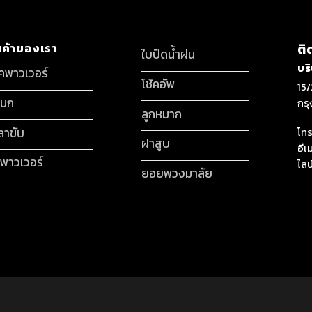
นค้าของเรา
ติ
ใบปัดน้ำฝน
บร
็คพาวเวอร์
โช้คอัพ
15/
กนก
กร
ลูกหมาก
ลาขับ
โทร
ฝาสูบ
อีเ
มพาวเวอร์
ไลน
ยอยพวงมาลัย