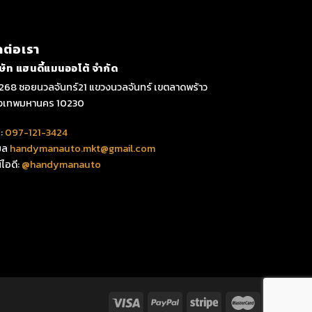
ดต่อเรา
ิษัท แฮนดี้แมนออโต้ จำกัด
268 ซอยนวลจันทร์21 แขวงนวลจันทร์ เขตลาดพร้าว
ุงเทพมหานคร 10230
:
097-121-3424
มล
handymanauto.mkt@gmail.com
์ไอดี:
@handymanauto