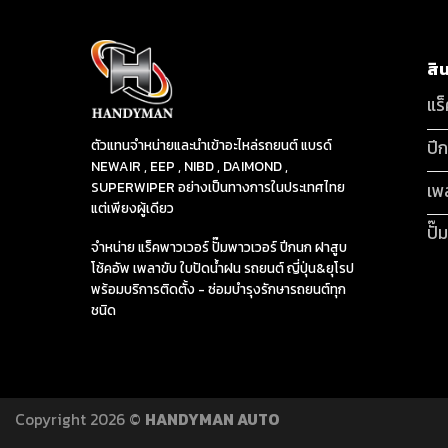
สิ
แร
ปี
ตัวแทนจำหน่ายและนำเข้าอะไหล่รถยนต์ แบรด์
NEWAIR , EEP , NIBD , DAIMOND ,
SUPERWIPER อย่างเป็นทางการในประเทศไทย
เพ
แต่เพียงผู้เดียว
ปั๊
จำหน่าย แร็คพาวเวอร์ ปั๊มพาวเวอร์ ปีกนก ฝาสูบ
โช้คอัพ เพลาขับ ใบปัดน้ำฝน รถยนต์ ญี่ปุ่น&ยุโรป
พร้อมบริการติดตั้ง - ซ่อมบำรุงรักษารถยนต์ทุก
ชนิด
Copyright 2026 ©
HANDYMAN AUTO