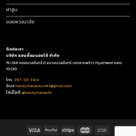
ฝาสูบ
ยอยพวงมาลัย
ติดต่อเรา
บริษัท แฮนดี้แมนออโต้ จำกัด
15/268 ซอยนวลจันทร์21 แขวงนวลจันทร์ เขตลาดพร้าว กรุงเทพมหานคร
10230
โทร:
097-121-3424
อีเมล
handymanauto.mkt@gmail.com
ไลน์ไอดี:
@handymanauto