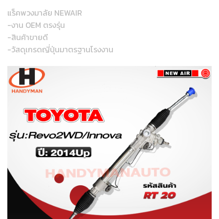
แร็คพวงมาลัย NEWAIR
-งาน OEM ตรงรุ่น
-สินค้าขายดี
-วัสดุเกรดญี่ปุ่นมาตรฐานโรงงาน