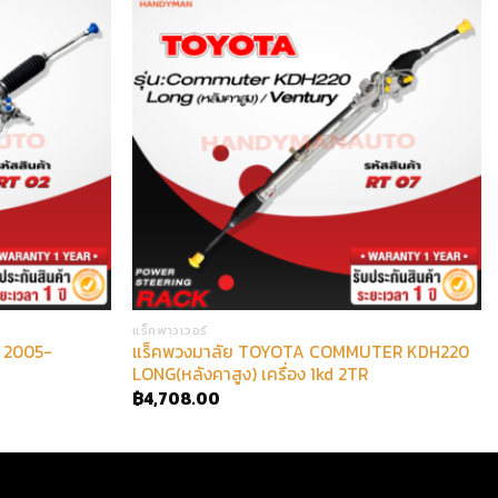
แร็คพาวเวอร์
 2005-
แร็คพวงมาลัย TOYOTA COMMUTER KDH220
LONG(หลังคาสูง) เครื่อง 1kd 2TR
฿
4,708.00