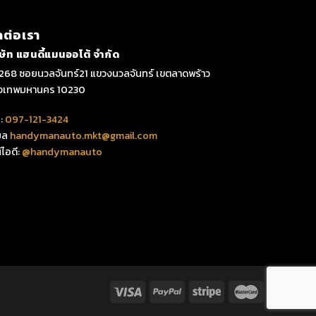
ดต่อเรา
ิษัท แฮนดี้แมนออโต้ จำกัด
268 ซอยนวลจันทร์21 แขวงนวลจันทร์ เขตลาดพร้าว
ุงเทพมหานคร 10230
:
097-121-3424
มล
handymanauto.mkt@gmail.com
์ไอดี:
@handymanauto