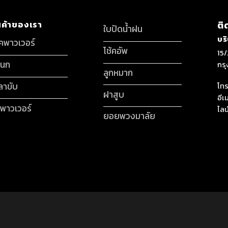
นค้าของเรา
ติ
ใบปัดน้ำฝน
บร
็คพาวเวอร์
โช้คอัพ
15/
กนก
กร
ลูกหมาก
ลาขับ
โทร
ฝาสูบ
อีเ
มพาวเวอร์
ไลน
ยอยพวงมาลัย