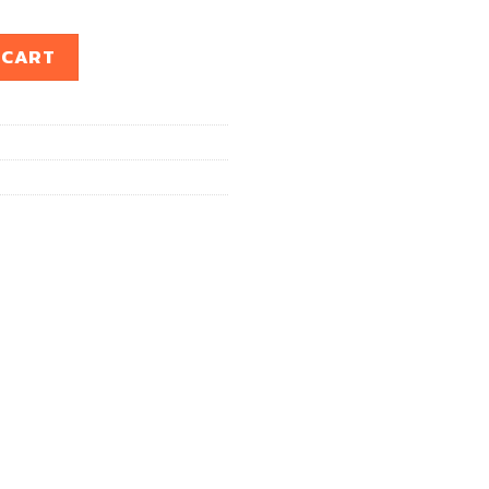
S 2020 quantity
 CART