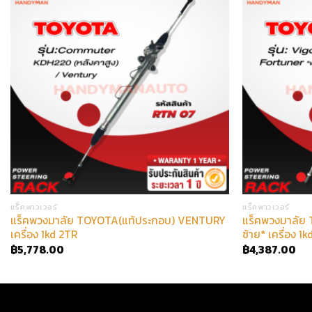
แร็คพาวเวอร์
แร็คพาวเวอร์
แร็คพวงมาลัย TOYOTA(แท้ประกอบ) VENTURY
แร็คพวงมาลัย
เครื่อง 1kd 2TR
ซ้าย* เครื่อง 1
฿
5,778.00
฿
4,387.00