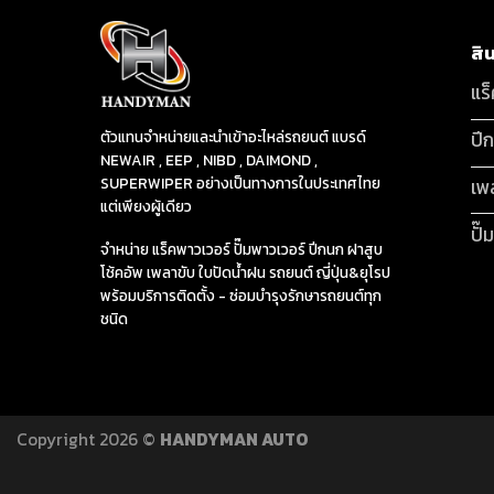
สิ
แร
ปี
ตัวแทนจำหน่ายและนำเข้าอะไหล่รถยนต์ แบรด์
NEWAIR , EEP , NIBD , DAIMOND ,
SUPERWIPER อย่างเป็นทางการในประเทศไทย
เพ
แต่เพียงผู้เดียว
ปั๊
จำหน่าย แร็คพาวเวอร์ ปั๊มพาวเวอร์ ปีกนก ฝาสูบ
โช้คอัพ เพลาขับ ใบปัดน้ำฝน รถยนต์ ญี่ปุ่น&ยุโรป
พร้อมบริการติดตั้ง - ซ่อมบำรุงรักษารถยนต์ทุก
ชนิด
Copyright 2026 ©
HANDYMAN AUTO