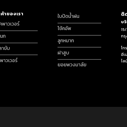
นค้าของเรา
ติ
ใบปัดน้ำฝน
บร
็คพาวเวอร์
โช้คอัพ
15/
กนก
กร
ลูกหมาก
ลาขับ
โทร
ฝาสูบ
อีเ
มพาวเวอร์
ไลน
ยอยพวงมาลัย