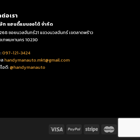
ดต่อเรา
ิษัท แฮนดี้แมนออโต้ จำกัด
268 ซอยนวลจันทร์21 แขวงนวลจันทร์ เขตลาดพร้าว
ุงเทพมหานคร 10230
:
097-121-3424
มล
handymanauto.mkt@gmail.com
์ไอดี:
@handymanauto