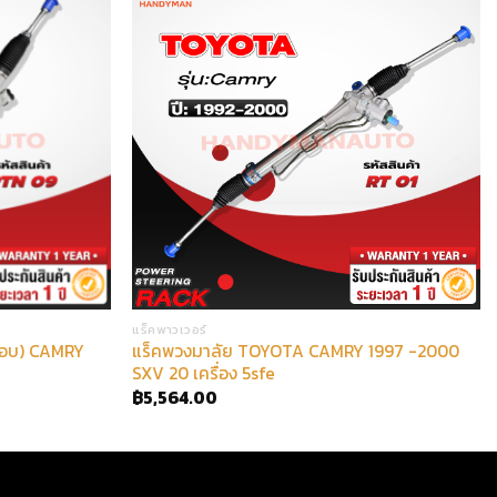
แร็คพาวเวอร์
กอบ) CAMRY
แร็คพวงมาลัย TOYOTA CAMRY 1997 -2000
SXV 20 เครื่อง 5sfe
฿
5,564.00