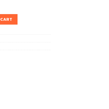
1992 -1996 SXV 10 เครื่อง 5sfe quantity
 CART