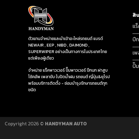
สิ
แร
ปี
ตัวแทนจำหน่ายและนำเข้าอะไหล่รถยนต์ แบรด์
NEWAIR , EEP , NIBD , DAIMOND ,
SUPERWIPER อย่างเป็นทางการในประเทศไทย
เพ
แต่เพียงผู้เดียว
ปั๊
จำหน่าย แร็คพาวเวอร์ ปั๊มพาวเวอร์ ปีกนก ฝาสูบ
โช้คอัพ เพลาขับ ใบปัดน้ำฝน รถยนต์ ญี่ปุ่น&ยุโรป
พร้อมบริการติดตั้ง - ซ่อมบำรุงรักษารถยนต์ทุก
ชนิด
Copyright 2026 ©
HANDYMAN AUTO