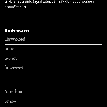
น้ำฝน รถยนต์ ญี่ปุ่น&ยุโรป พร้อมบริการติดตั้ง - ซ่อมบำรุงรักษา
รถยนต์ทุกชนิด
สินค้าของเรา
แร็คพาวเวอร์
ปีกนก
เพลาขับ
ปั๊มพาวเวอร์
ใบปัดน้ำฝน
โช้คอัพ