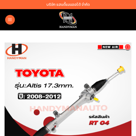
Skip
บริษัท แฮนดี้แมนออโต้ จำกัด
to
content