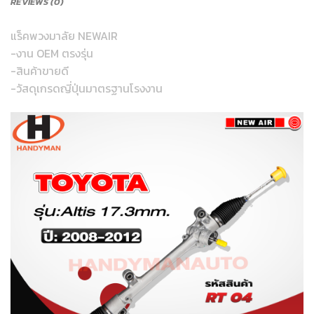
REVIEWS (0)
แร็คพวงมาลัย NEWAIR
-งาน OEM ตรงรุ่น
-สินค้าขายดี
-วัสดุเกรดญี่ปุ่นมาตรฐานโรงงาน