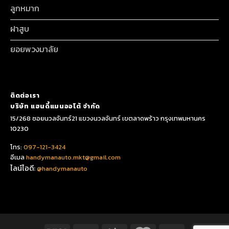
ลูกหมาก
ฝาสูบ
ยอยพวงมาลัย
ติดต่อเรา
บริษัท แฮนดี้แมนออโต้ จำกัด
15/268 ซอยนวลจันทร์21 แขวงนวลจันทร์ เขตลาดพร้าว กรุงเทพมหานคร
10230
โทร:
097-121-3424
อีเมล
handymanauto.mkt@gmail.com
ไลน์ไอดี:
@handymanauto