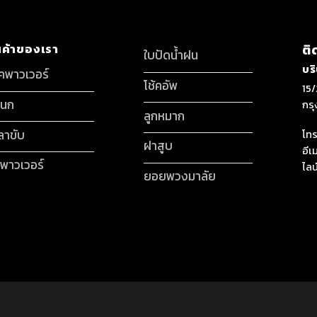
นค้าของเรา
ติ
ใบปัดน้ำฝน
บร
็คพาวเวอร์
โช้คอัพ
15/
กนก
กร
ลูกหมาก
ลาขับ
โทร
ฝาสูบ
อีเ
มพาวเวอร์
ไลน
ยอยพวงมาลัย