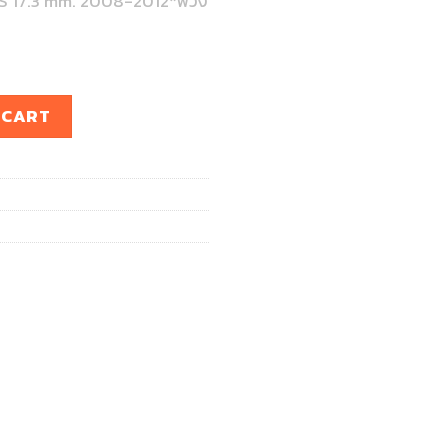
S 17.3 mm. 2008-2012*พวง
17.3 mm. 2008-2012*พวงมาลัยซ้าย* quantity
 CART