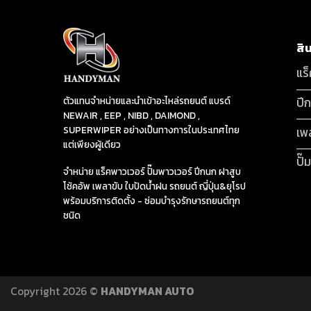
สิ
แร
ปี
ตัวแทนจำหน่ายและนำเข้าอะไหล่รถยนต์ แบรด์
NEWAIR , EEP , NIBD , DAIMOND ,
SUPERWIPER อย่างเป็นทางการในประเทศไทย
เพ
แต่เพียงผู้เดียว
ปั๊
จำหน่าย แร็คพาวเวอร์ ปั๊มพาวเวอร์ ปีกนก ฝาสูบ
โช้คอัพ เพลาขับ ใบปัดน้ำฝน รถยนต์ ญี่ปุ่น&ยุโรป
พร้อมบริการติดตั้ง - ซ่อมบำรุงรักษารถยนต์ทุก
ชนิด
Copyright 2026 ©
HANDYMAN AUTO