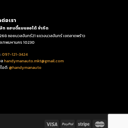
ดต่อเรา
ิษัท แฮนดี้แมนออโต้ จำกัด
268 ซอยนวลจันทร์21 แขวงนวลจันทร์ เขตลาดพร้าว
ุงเทพมหานคร 10230
:
097-121-3424
มล
handymanauto.mkt@gmail.com
์ไอดี:
@handymanauto