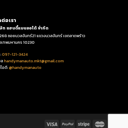
ดต่อเรา
ิษัท แฮนดี้แมนออโต้ จำกัด
268 ซอยนวลจันทร์21 แขวงนวลจันทร์ เขตลาดพร้าว
ุงเทพมหานคร 10230
:
097-121-3424
มล
handymanauto.mkt@gmail.com
์ไอดี:
@handymanauto