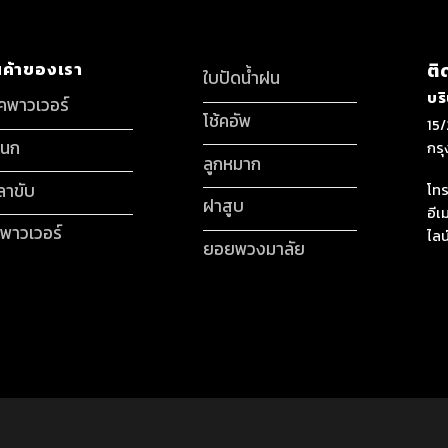
นค้าของเรา
ติ
ใบปัดน้ำฝน
บร
็คพาวเวอร์
โช้คอัพ
15/
กนก
กร
ลูกหมาก
ลาขับ
โทร
ฝาสูบ
อีเ
มพาวเวอร์
ไลน
ยอยพวงมาลัย