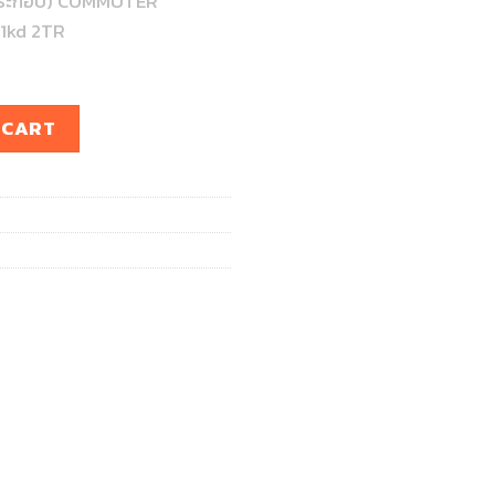
ประกอบ) COMMUTER
 1kd 2TR
กอบ) COMMUTER KDH200 (หลังคาเตี้ย) เครื่อง 1kd 2TR quanti
 CART