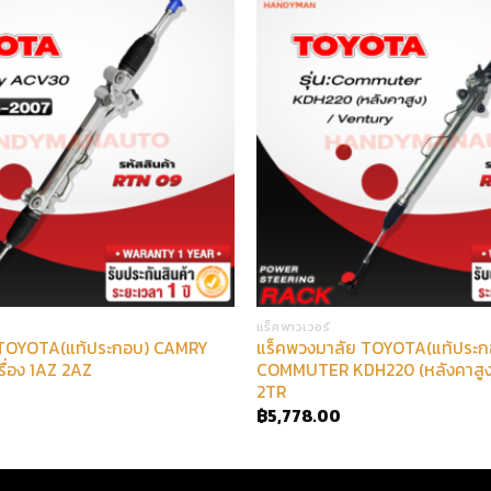
แร็คพาวเวอร์
 TOYOTA(แท้ประกอบ) CAMRY
แร็คพวงมาลัย TOYOTA(แท้ประก
ื่อง 1AZ 2AZ
COMMUTER KDH220 (หลังคาสูง) 
2TR
฿
5,778.00