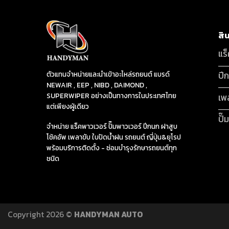
สิ
แร
ปี
ตัวแทนจำหน่ายและนำเข้าอะไหล่รถยนต์ แบรด์
NEWAIR , EEP , NIBD , DAIMOND ,
SUPERWIPER อย่างเป็นทางการในประเทศไทย
เพ
แต่เพียงผู้เดียว
ปั๊
จำหน่าย แร็คพาวเวอร์ ปั๊มพาวเวอร์ ปีกนก ฝาสูบ
โช้คอัพ เพลาขับ ใบปัดน้ำฝน รถยนต์ ญี่ปุ่น&ยุโรป
พร้อมบริการติดตั้ง - ซ่อมบำรุงรักษารถยนต์ทุก
ชนิด
Copyright 2026 ©
HANDYMAN AUTO