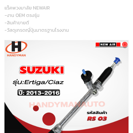
แร็คพวงมาลัย NEWAIR
-งาน OEM ตรงรุ่น
-สินค้าขายดี
-วัสดุเกรดญี่ปุ่นมาตรฐานโรงงาน