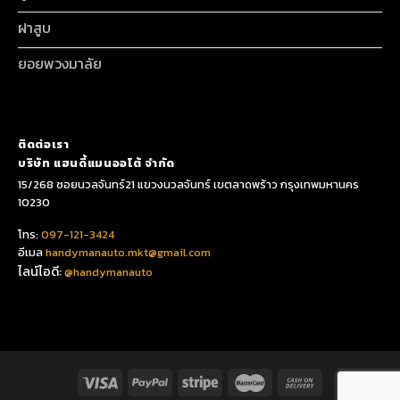
ฝาสูบ
ยอยพวงมาลัย
ติดต่อเรา
บริษัท แฮนดี้แมนออโต้ จำกัด
15/268 ซอยนวลจันทร์21 แขวงนวลจันทร์ เขตลาดพร้าว กรุงเทพมหานคร
10230
โทร:
097-121-3424
อีเมล
handymanauto.mkt@gmail.com
ไลน์ไอดี:
@handymanauto