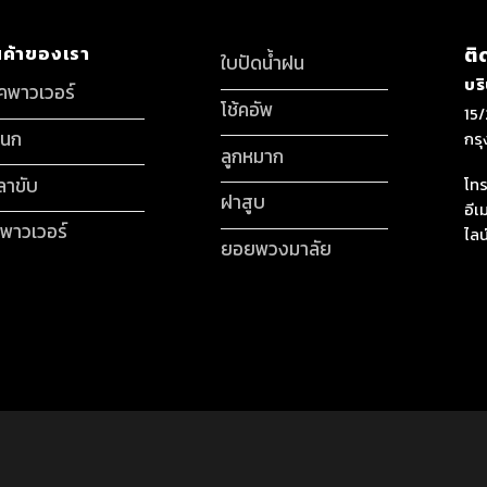
นค้าของเรา
ติ
ใบปัดน้ำฝน
บร
็คพาวเวอร์
โช้คอัพ
15/
กนก
กร
ลูกหมาก
ลาขับ
โทร
ฝาสูบ
อีเ
มพาวเวอร์
ไลน
ยอยพวงมาลัย