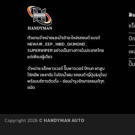
สิ
แร
ปี
ตัวแทนจำหน่ายและนำเข้าอะไหล่รถยนต์ แบรด์
NEWAIR , EEP , NIBD , DAIMOND ,
SUPERWIPER อย่างเป็นทางการในประเทศไทย
เพ
แต่เพียงผู้เดียว
ปั๊
จำหน่าย แร็คพาวเวอร์ ปั๊มพาวเวอร์ ปีกนก ฝาสูบ
โช้คอัพ เพลาขับ ใบปัดน้ำฝน รถยนต์ ญี่ปุ่น&ยุโรป
พร้อมบริการติดตั้ง - ซ่อมบำรุงรักษารถยนต์ทุก
ชนิด
Copyright 2026 ©
HANDYMAN AUTO