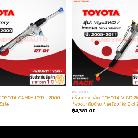
แร็คพาวเวอร์
 TOYOTA CAMRY 1997 -2000
แร็คพวงมาลัย TOYOTA VIGO 2
 5sfe
*พวงมาลัยซ้าย * เครื่อง 1kd 2kd
฿
4,387.00