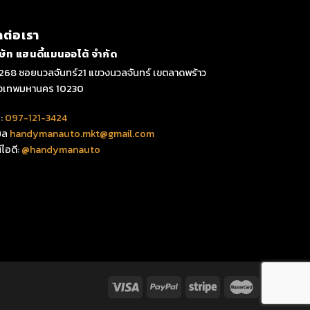
ดต่อเรา
ิษัท แฮนดี้แมนออโต้ จำกัด
268 ซอยนวลจันทร์21 แขวงนวลจันทร์ เขตลาดพร้าว
ุงเทพมหานคร 10230
:
097-121-3424
มล
handymanauto.mkt@gmail.com
์ไอดี:
@handymanauto