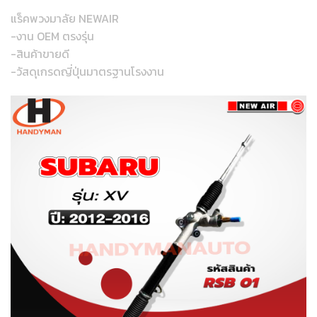
แร็คพวงมาลัย NEWAIR
-งาน OEM ตรงรุ่น
-สินค้าขายดี
-วัสดุเกรดญี่ปุ่นมาตรฐานโรงงาน