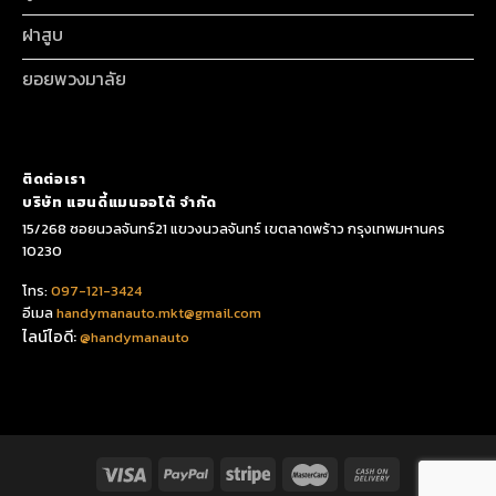
ฝาสูบ
ยอยพวงมาลัย
ติดต่อเรา
บริษัท แฮนดี้แมนออโต้ จำกัด
15/268 ซอยนวลจันทร์21 แขวงนวลจันทร์ เขตลาดพร้าว กรุงเทพมหานคร
10230
โทร:
097-121-3424
อีเมล
handymanauto.mkt@gmail.com
ไลน์ไอดี:
@handymanauto