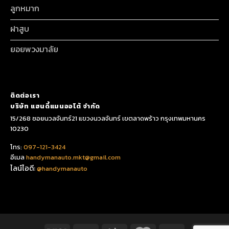
ลูกหมาก
ฝาสูบ
ยอยพวงมาลัย
ติดต่อเรา
บริษัท แฮนดี้แมนออโต้ จำกัด
15/268 ซอยนวลจันทร์21 แขวงนวลจันทร์ เขตลาดพร้าว กรุงเทพมหานคร
10230
โทร:
097-121-3424
อีเมล
handymanauto.mkt@gmail.com
ไลน์ไอดี:
@handymanauto