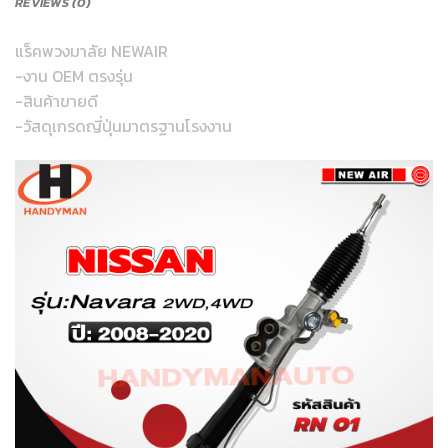
REVIEWS (0)
แร็คพวงมาลัย NEWAIR
-งาน OEM ตรงรุ่น
-สินค้าขายดี
-วัสดุเกรดญี่ปุ่นมาตรฐานโรงงาน