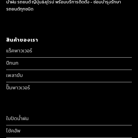
น้ำฝน รถยนต์ ญี่ปุ่น&ยุโรป พร้อมบริการติดตั้ง - ซ่อมบำรุงรักษา
รถยนต์ทุกชนิด
สินค้าของเรา
แร็คพาวเวอร์
ปีกนก
เพลาขับ
ปั๊มพาวเวอร์
ใบปัดน้ำฝน
โช้คอัพ