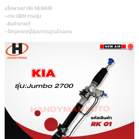
แร็คพวงมาลัย NEWAIR
-งาน OEM ตรงรุ่น
-สินค้าขายดี
-วัสดุเกรดญี่ปุ่นมาตรฐานโรงงาน