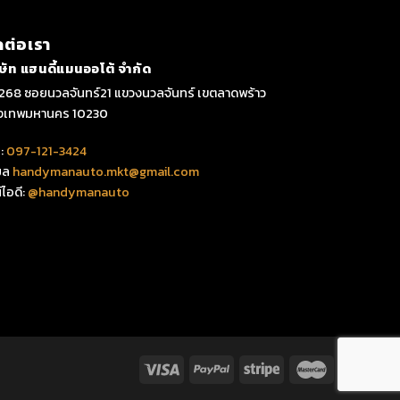
ดต่อเรา
ิษัท แฮนดี้แมนออโต้ จำกัด
268 ซอยนวลจันทร์21 แขวงนวลจันทร์ เขตลาดพร้าว
ุงเทพมหานคร 10230
:
097-121-3424
มล
handymanauto.mkt@gmail.com
์ไอดี:
@handymanauto