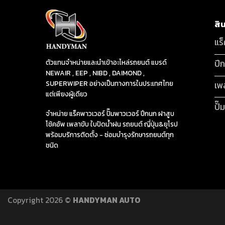
สิ
แร
ปี
ตัวแทนจำหน่ายและนำเข้าอะไหล่รถยนต์ แบรด์
NEWAIR , EEP , NIBD , DAIMOND ,
SUPERWIPER อย่างเป็นทางการในประเทศไทย
เพ
แต่เพียงผู้เดียว
ปั๊
จำหน่าย แร็คพาวเวอร์ ปั๊มพาวเวอร์ ปีกนก ฝาสูบ
โช้คอัพ เพลาขับ ใบปัดน้ำฝน รถยนต์ ญี่ปุ่น&ยุโรป
พร้อมบริการติดตั้ง - ซ่อมบำรุงรักษารถยนต์ทุก
ชนิด
Copyright 2026 ©
HANDYMAN AUTO