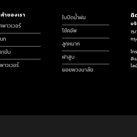
นค้าของเรา
ติ
ใบปัดน้ำฝน
บร
็คพาวเวอร์
โช้คอัพ
15/
กนก
กร
ลูกหมาก
ลาขับ
โทร
ฝาสูบ
อีเ
มพาวเวอร์
ไลน
ยอยพวงมาลัย