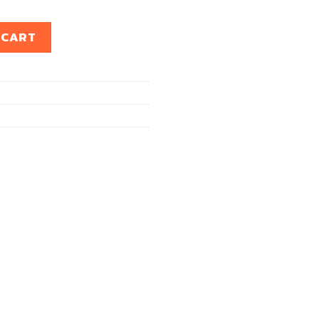
14 Up quantity
 CART