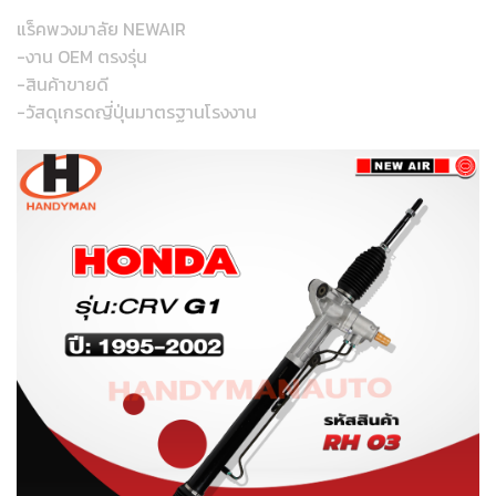
แร็คพวงมาลัย NEWAIR
-งาน OEM ตรงรุ่น
-สินค้าขายดี
-วัสดุเกรดญี่ปุ่นมาตรฐานโรงงาน