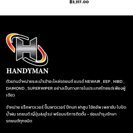
฿
3,317.00
ตัวแทนจำหน่ายและนำเข้าอะไหล่รถยนต์ แบรด์ NEWAIR , EEP , NIBD ,
DAIMOND , SUPERWIPER อย่างเป็นทางการในประเทศไทยแต่เพียงผู้
เดียว
จำหน่าย แร็คพาวเวอร์ ปั๊มพาวเวอร์ ปีกนก ฝาสูบ โช้คอัพ เพลาขับ ใบปัด
น้ำฝน รถยนต์ ญี่ปุ่น&ยุโรป พร้อมบริการติดตั้ง - ซ่อมบำรุงรักษา
รถยนต์ทุกชนิด