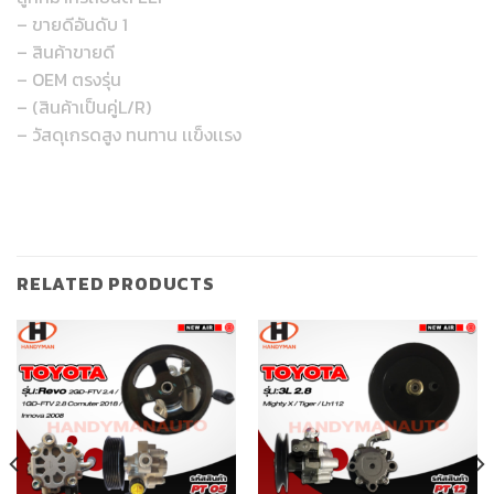
– ขายดีอันดับ 1
– สินค้าขายดี
– OEM ตรงรุ่น
– (สินค้าเป็นคู่L/R)
– วัสดุเกรดสูง ทนทาน เเข็งเเรง
RELATED PRODUCTS