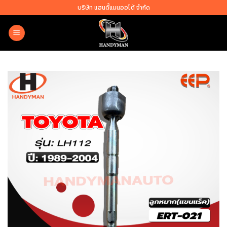
Skip
บริษัท แฮนดี้แมนออโต้ จำกัด
to
content