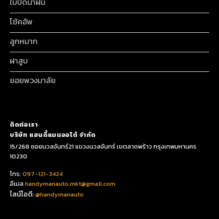
ใบปัดน้ำฝน
โช้คอัพ
ลูกหมาก
ฝาสูบ
ยอยพวงมาลัย
ติดต่อเรา
บริษัท แฮนดี้แมนออโต้ จำกัด
15/268 ซอยนวลจันทร์21 แขวงนวลจันทร์ เขตลาดพร้าว กรุงเทพมหานคร
10230
โทร:
097-121-3424
อีเมล
handymanauto.mkt@gmail.com
ไลน์ไอดี:
@handymanauto