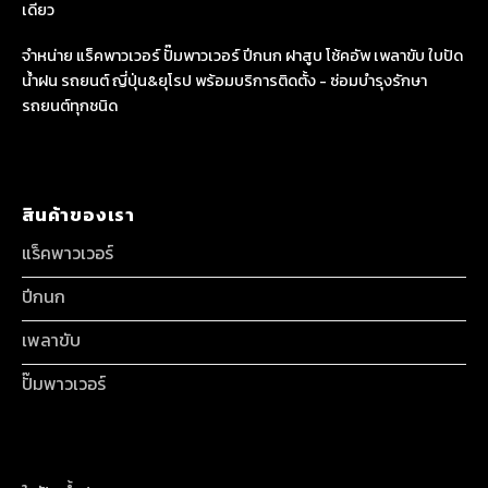
เดียว
จำหน่าย แร็คพาวเวอร์ ปั๊มพาวเวอร์ ปีกนก ฝาสูบ โช้คอัพ เพลาขับ ใบปัด
น้ำฝน รถยนต์ ญี่ปุ่น&ยุโรป พร้อมบริการติดตั้ง - ซ่อมบำรุงรักษา
รถยนต์ทุกชนิด
สินค้าของเรา
แร็คพาวเวอร์
ปีกนก
เพลาขับ
ปั๊มพาวเวอร์