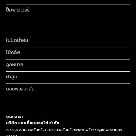
ปั๊มพาวเวอร์
ใบปัดน้ำฝน
โช้คอัพ
ลูกหมาก
ฝาสูบ
ยอยพวงมาลัย
ติดต่อเรา
บริษัท แฮนดี้แมนออโต้ จำกัด
15/268 ซอยนวลจันทร์21 แขวงนวลจันทร์ เขตลาดพร้าว กรุงเทพมหานคร
10230