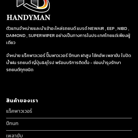
ตัวแทนจำหน่ายและนำเข้าอะไหล่รถยนต์ แบรด์ NEWAIR , EEP , NIBD ,
DAIMOND , SUPERWIPER อย่างเป็นทางการในประเทศไทยแต่เพียงผู้
เดียว
จำหน่าย แร็คพาวเวอร์ ปั๊มพาวเวอร์ ปีกนก ฝาสูบ โช้คอัพ เพลาขับ ใบปัด
น้ำฝน รถยนต์ ญี่ปุ่น&ยุโรป พร้อมบริการติดตั้ง - ซ่อมบำรุงรักษา
รถยนต์ทุกชนิด
สินค้าของเรา
แร็คพาวเวอร์
ปีกนก
เพลาขับ