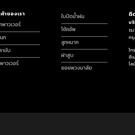
นค้าของเรา
ติ
ใบปัดน้ำฝน
บร
็คพาวเวอร์
โช้คอัพ
15/
กนก
กร
ลูกหมาก
ลาขับ
โทร
ฝาสูบ
อีเ
มพาวเวอร์
ไลน
ยอยพวงมาลัย