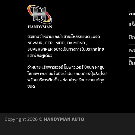
สิ
แร
ปี
ตัวแทนจำหน่ายและนำเข้าอะไหล่รถยนต์ แบรด์
NEWAIR , EEP , NIBD , DAIMOND ,
SUPERWIPER อย่างเป็นทางการในประเทศไทย
เพ
แต่เพียงผู้เดียว
ปั๊
จำหน่าย แร็คพาวเวอร์ ปั๊มพาวเวอร์ ปีกนก ฝาสูบ
โช้คอัพ เพลาขับ ใบปัดน้ำฝน รถยนต์ ญี่ปุ่น&ยุโรป
พร้อมบริการติดตั้ง - ซ่อมบำรุงรักษารถยนต์ทุก
ชนิด
Copyright 2026 ©
HANDYMAN AUTO