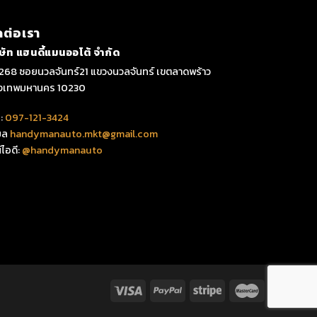
ดต่อเรา
ิษัท แฮนดี้แมนออโต้ จำกัด
268 ซอยนวลจันทร์21 แขวงนวลจันทร์ เขตลาดพร้าว
ุงเทพมหานคร 10230
:
097-121-3424
มล
handymanauto.mkt@gmail.com
์ไอดี:
@handymanauto