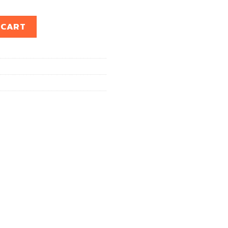
IS 08,WISH (1คู่) quantity
 CART