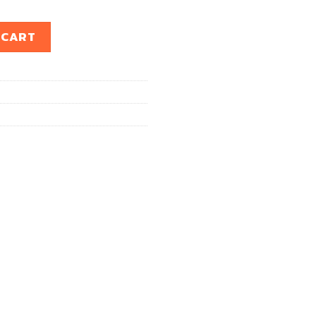
ERA (1คู่) quantity
 CART