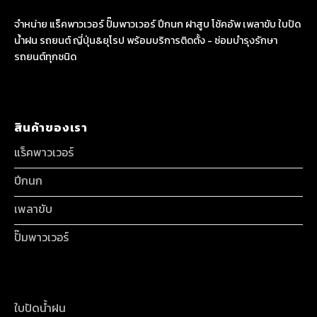
จำหน่าย แร็คพาวเวอร์ ปั๊มพาวเวอร์ ปีกนก ฝาสูบ โช้คอัพ เพลาขับ ใบปัด
น้ำฝน รถยนต์ ญี่ปุ่น&ยุโรป พร้อมบริการติดตั้ง - ซ่อมบำรุงรักษา
รถยนต์ทุกชนิด
สินค้าของเรา
แร็คพาวเวอร์
ปีกนก
เพลาขับ
ปั๊มพาวเวอร์
ใบปัดน้ำฝน