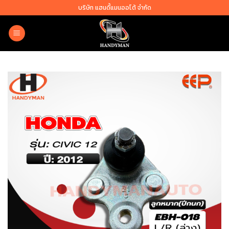
Skip
บริษัท แฮนดี้แมนออโต้ จำกัด
to
content