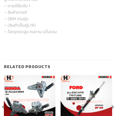
– ขายดีอันดับ 1
– สินค้าขายดี
– OEM ตรงรุ่น
– (สินค้าเป็นคู่L/R)
– วัสดุเกรดสูง ทนทาน เเข็งเเรง
RELATED PRODUCTS