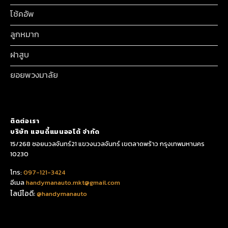
โช้คอัพ
ลูกหมาก
ฝาสูบ
ยอยพวงมาลัย
ติดต่อเรา
บริษัท แฮนดี้แมนออโต้ จำกัด
15/268 ซอยนวลจันทร์21 แขวงนวลจันทร์ เขตลาดพร้าว กรุงเทพมหานคร
10230
โทร:
097-121-3424
อีเมล
handymanauto.mkt@gmail.com
ไลน์ไอดี:
@handymanauto