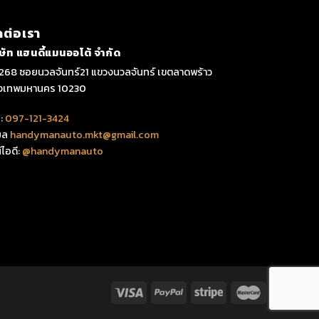
ดต่อเรา
ิษัท แฮนดี้แมนออโต้ จำกัด
268 ซอยนวลจันทร์21 แขวงนวลจันทร์ เขตลาดพร้าว
ุงเทพมหานคร 10230
:
097-121-3424
มล
handymanauto.mkt@gmail.com
์ไอดี:
@handymanauto