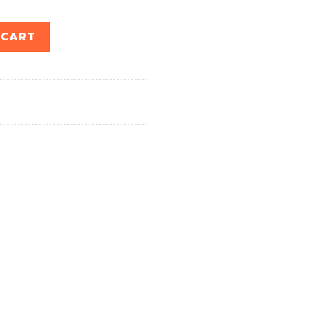
TY X / TIGER 4WD (1คู่) quantity
 CART