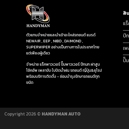
สิ
แร
ปี
ตัวแทนจำหน่ายและนำเข้าอะไหล่รถยนต์ แบรด์
NEWAIR , EEP , NIBD , DAIMOND ,
SUPERWIPER อย่างเป็นทางการในประเทศไทย
เพ
แต่เพียงผู้เดียว
ปั๊
จำหน่าย แร็คพาวเวอร์ ปั๊มพาวเวอร์ ปีกนก ฝาสูบ
โช้คอัพ เพลาขับ ใบปัดน้ำฝน รถยนต์ ญี่ปุ่น&ยุโรป
พร้อมบริการติดตั้ง - ซ่อมบำรุงรักษารถยนต์ทุก
ชนิด
Copyright 2026 ©
HANDYMAN AUTO