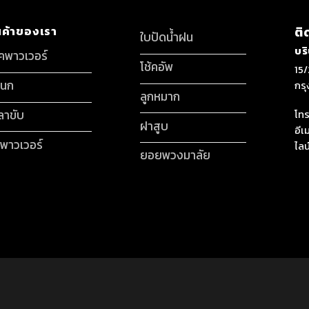
นค้าของเรา
ติ
ใบปัดน้ำฝน
บร
็คพาวเวอร์
โช้คอัพ
15/
กนก
กร
ลูกหมาก
ลาขับ
โทร
ฝาสูบ
อีเ
มพาวเวอร์
ไลน
ยอยพวงมาลัย