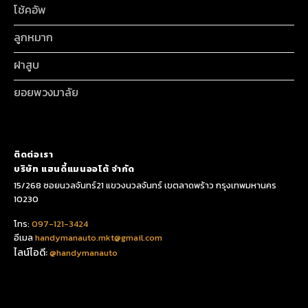
โช้คอัพ
ลูกหมาก
ฝาสูบ
ยอยพวงมาลัย
ติดต่อเรา
บริษัท แฮนดี้แมนออโต้ จำกัด
15/268 ซอยนวลจันทร์21 แขวงนวลจันทร์ เขตลาดพร้าว กรุงเทพมหานคร
10230
โทร:
097-121-3424
อีเมล
handymanauto.mkt@gmail.com
ไลน์ไอดี:
@handymanauto