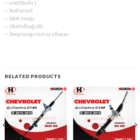
– ขายดีอันดับ 1
– สินค้าขายดี
– OEM ตรงรุ่น
– (สินค้าเป็นคู่L/R)
– วัสดุเกรดสูง ทนทาน เเข็งเเรง
RELATED PRODUCTS