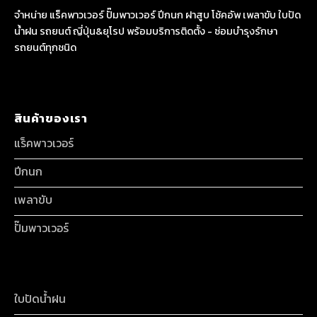
จำหน่าย แร็คพาวเวอร์ ปั๊มพาวเวอร์ ปีกนก ฝาสูบ โช้คอัพ เพลาขับ ใบปัด
น้ำฝน รถยนต์ ญี่ปุ่น&ยุโรป พร้อมบริการติดตั้ง - ซ่อมบำรุงรักษา
รถยนต์ทุกชนิด
สินค้าของเรา
แร็คพาวเวอร์
ปีกนก
เพลาขับ
ปั๊มพาวเวอร์
ใบปัดน้ำฝน