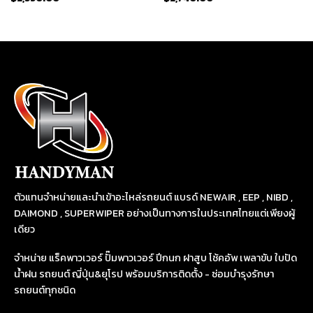
ตัวแทนจำหน่ายและนำเข้าอะไหล่รถยนต์ แบรด์ NEWAIR , EEP , NIBD ,
DAIMOND , SUPERWIPER อย่างเป็นทางการในประเทศไทยแต่เพียงผู้
เดียว
จำหน่าย แร็คพาวเวอร์ ปั๊มพาวเวอร์ ปีกนก ฝาสูบ โช้คอัพ เพลาขับ ใบปัด
น้ำฝน รถยนต์ ญี่ปุ่น&ยุโรป พร้อมบริการติดตั้ง - ซ่อมบำรุงรักษา
รถยนต์ทุกชนิด