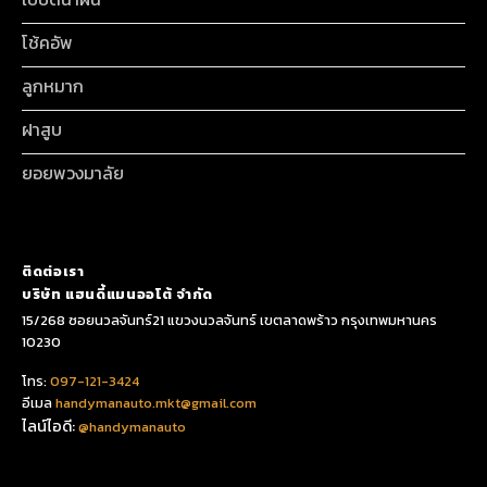
โช้คอัพ
ลูกหมาก
ฝาสูบ
ยอยพวงมาลัย
ติดต่อเรา
บริษัท แฮนดี้แมนออโต้ จำกัด
15/268 ซอยนวลจันทร์21 แขวงนวลจันทร์ เขตลาดพร้าว กรุงเทพมหานคร
10230
โทร:
097-121-3424
อีเมล
handymanauto.mkt@gmail.com
ไลน์ไอดี:
@handymanauto