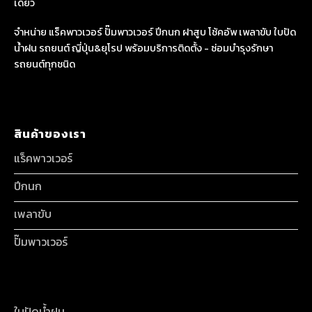
เดียว
จำหน่าย แร็คพาวเวอร์ ปั๊มพาวเวอร์ ปีกนก ฝาสูบ โช้คอัพ เพลาขับ ใบปัด
น้ำฝน รถยนต์ ญี่ปุ่น&ยุโรป พร้อมบริการติดตั้ง - ซ่อมบำรุงรักษา
รถยนต์ทุกชนิด
สินค้าของเรา
แร็คพาวเวอร์
ปีกนก
เพลาขับ
ปั๊มพาวเวอร์
ใบปัดน้ำฝน