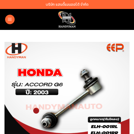
Skip
บริษัท แฮนดี้แมนออโต้ จำกัด
to
content