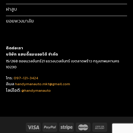
ฝาสูบ
ยอยพวงมาลัย
ติดต่อเรา
บริษัท แฮนดี้แมนออโต้ จำกัด
15/268 ซอยนวลจันทร์21 แขวงนวลจันทร์ เขตลาดพร้าว กรุงเทพมหานคร
10230
โทร:
097-121-3424
อีเมล
handymanauto.mkt@gmail.com
ไลน์ไอดี:
@handymanauto