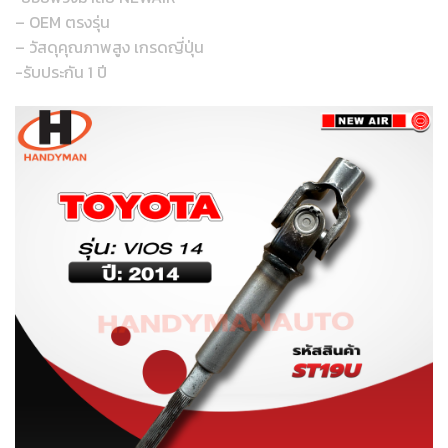
– OEM ตรงรุ่น
– วัสดุคุณภาพสูง เกรดญี่ปุ่น
-รับประกัน 1 ปี