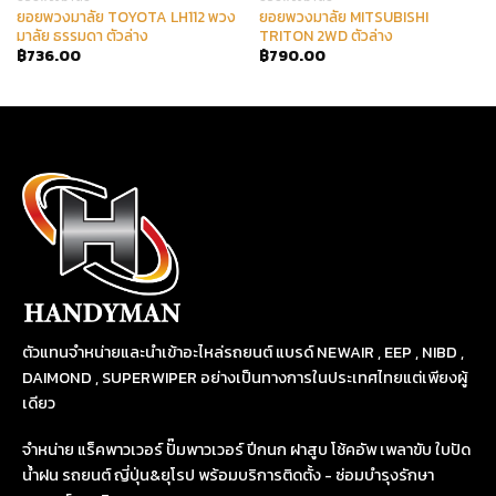
ยอยพวงมาลัย TOYOTA LH112 พวง
ยอยพวงมาลัย MITSUBISHI
มาลัย ธรรมดา ตัวล่าง
TRITON 2WD ตัวล่าง
฿
736.00
฿
790.00
ตัวแทนจำหน่ายและนำเข้าอะไหล่รถยนต์ แบรด์ NEWAIR , EEP , NIBD ,
DAIMOND , SUPERWIPER อย่างเป็นทางการในประเทศไทยแต่เพียงผู้
เดียว
จำหน่าย แร็คพาวเวอร์ ปั๊มพาวเวอร์ ปีกนก ฝาสูบ โช้คอัพ เพลาขับ ใบปัด
น้ำฝน รถยนต์ ญี่ปุ่น&ยุโรป พร้อมบริการติดตั้ง - ซ่อมบำรุงรักษา