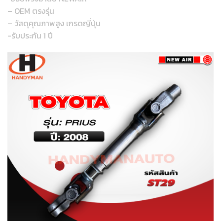
– OEM ตรงรุ่น
– วัสดุคุณภาพสูง เกรดญี่ปุ่น
-รับประกัน 1 ปี