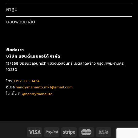
ฝาสูบ
ยอยพวงมาลัย
ติดต่อเรา
บริษัท แฮนดี้แมนออโต้ จำกัด
15/268 ซอยนวลจันทร์21 แขวงนวลจันทร์ เขตลาดพร้าว กรุงเทพมหานคร
10230
โทร:
097-121-3424
อีเมล
handymanauto.mkt@gmail.com
ไลน์ไอดี:
@handymanauto