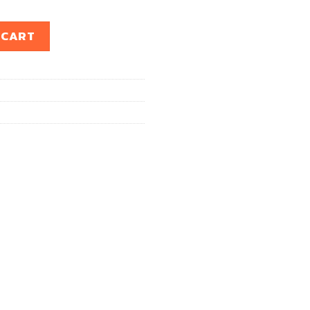
 04 quantity
 CART