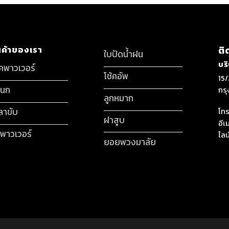
นค้าของเรา
ติ
ใบปัดน้ำฝน
บร
็คพาวเวอร์
โช้คอัพ
15/
กนก
กร
ลูกหมาก
ลาขับ
โทร
ฝาสูบ
อีเ
มพาวเวอร์
ไลน
ยอยพวงมาลัย