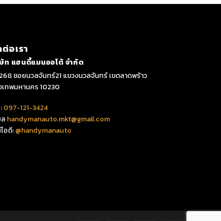
ดต่อเรา
ิษัท แฮนดี้แมนออโต้ จำกัด
268 ซอยนวลจันทร์21 แขวงนวลจันทร์ เขตลาดพร้าว
ุงเทพมหานคร 10230
:
097-121-3424
มล
handymanauto.mkt@gmail.com
์ไอดี:
@handymanauto