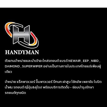
ตัวแทนจำหน่ายและนำเข้าอะไหล่รถยนต์ แบรด์ NEWAIR , EEP , NIBD ,
DAIMOND , SUPERWIPER อย่างเป็นทางการในประเทศไทยแต่เพียงผู้
เดียว
จำหน่าย แร็คพาวเวอร์ ปั๊มพาวเวอร์ ปีกนก ฝาสูบ โช้คอัพ เพลาขับ ใบปัด
น้ำฝน รถยนต์ ญี่ปุ่น&ยุโรป พร้อมบริการติดตั้ง - ซ่อมบำรุงรักษา
รถยนต์ทุกชนิด