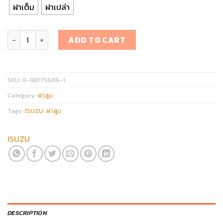
ฝาเต็ม
ฝาเปล่า
ฝาสูบ ISUZU 4JJ/4JK1 2.5 3.0 (EURO 2-3) D-MAX /COLORADO ตาห
ADD TO CART
SKU:
8-98175606-1
Category:
ฝาสูบ
Tags:
ISUZU
,
ฝาสูบ
ISUZU
DESCRIPTION