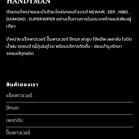
ตัวแทนจำหน่ายและนำเข้าอะไหล่รถยนต์ แบรด์ NEWAIR , EEP , NIBD ,
DAIMOND , SUPERWIPER อย่างเป็นทางการในประเทศไทยแต่เพียงผู้
เดียว
จำหน่าย แร็คพาวเวอร์ ปั๊มพาวเวอร์ ปีกนก ฝาสูบ โช้คอัพ เพลาขับ ใบปัด
น้ำฝน รถยนต์ ญี่ปุ่น&ยุโรป พร้อมบริการติดตั้ง - ซ่อมบำรุงรักษา
รถยนต์ทุกชนิด
สินค้าของเรา
แร็คพาวเวอร์
ปีกนก
เพลาขับ
ปั๊มพาวเวอร์