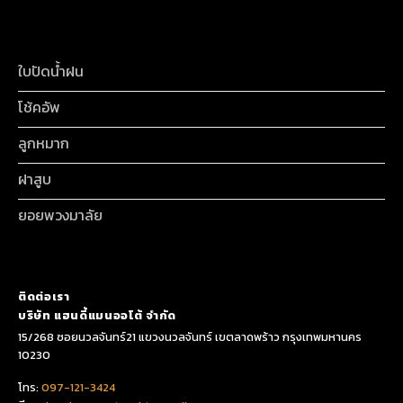
ใบปัดน้ำฝน
โช้คอัพ
ลูกหมาก
ฝาสูบ
ยอยพวงมาลัย
ติดต่อเรา
บริษัท แฮนดี้แมนออโต้ จำกัด
15/268 ซอยนวลจันทร์21 แขวงนวลจันทร์ เขตลาดพร้าว กรุงเทพมหานคร
10230
โทร:
097-121-3424