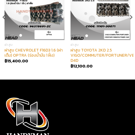
ฝาสูบ
ฝาสูบ
ฝาสูบ CHEVROLET F16D3 1.6 (ฝา
ฝาสูบ TOYOTA 2KD 2.5
เต็ม) OPTRA (ร่องน้ำมัน 1 ฝั่ง)
VIGO/COMMUTER/FORTUNER/VEN
D4D
฿
15,400.00
฿
12,100.00