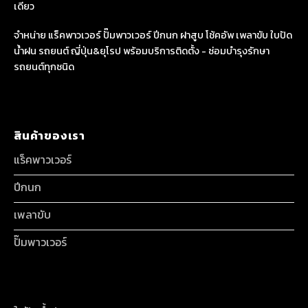
เดียว
จำหน่าย แร็คพาวเวอร์ ปั๊มพาวเวอร์ ปีกนก ฝาสูบ โช้คอัพ เพลาขับ ใบปัด
น้ำฝน รถยนต์ ญี่ปุ่น&ยุโรป พร้อมบริการติดตั้ง - ซ่อมบำรุงรักษา
รถยนต์ทุกชนิด
สินค้าของเรา
แร็คพาวเวอร์
ปีกนก
เพลาขับ
ปั๊มพาวเวอร์