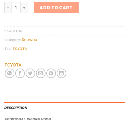
ปีกนกล่าง TOYOTA LAND CRUISER PRADO J150 / J120 quantity
ADD TO CART
SKU:
AT30
Category:
ปีกนกล่าง
Tag:
TOYOTA
TOYOTA
DESCRIPTION
ADDITIONAL INFORMATION