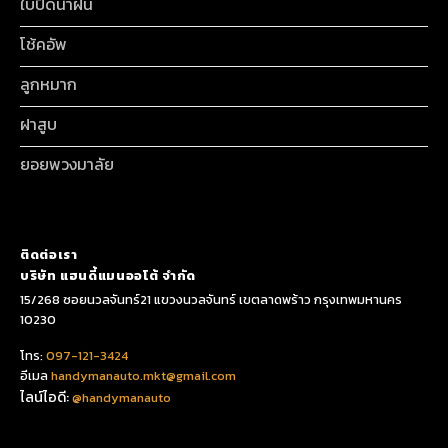
ใบปัดน้ำฝน
โช้คอัพ
ลูกหมาก
ฝาสูบ
ยอยพวงมาลัย
ติดต่อเรา
บริษัท แฮนดี้แมนออโต้ จำกัด
15/268 ซอยนวลจันทร์21 แขวงนวลจันทร์ เขตลาดพร้าว กรุงเทพมหานคร
10230
โทร:
097-121-3424
อีเมล
handymanauto.mkt@gmail.com
ไลน์ไอดี:
@handymanauto