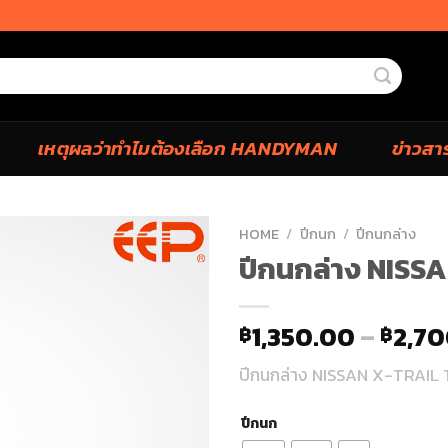
เหตุผลว่าทำไมต้องเลือก HANDYMAN
ข่าวสา
HOME
/
ปีกนก
/
ปีกนกล่าง
ปีกนกล่าง NISS
1,350.00
–
2,7
฿
฿
ปีกนกล่าง NISSAN X-TRAIL 
ปีกนก