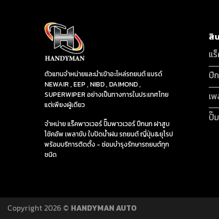
สิ
แร
ปี
ตัวแทนจำหน่ายและนำเข้าอะไหล่รถยนต์ แบรด์
NEWAIR , EEP , NIBD , DAIMOND ,
SUPERWIPER อย่างเป็นทางการในประเทศไทย
เพ
แต่เพียงผู้เดียว
ปั๊
จำหน่าย แร็คพาวเวอร์ ปั๊มพาวเวอร์ ปีกนก ฝาสูบ
โช้คอัพ เพลาขับ ใบปัดน้ำฝน รถยนต์ ญี่ปุ่น&ยุโรป
พร้อมบริการติดตั้ง - ซ่อมบำรุงรักษารถยนต์ทุก
ชนิด
Copyright 2026 ©
HANDYMAN AUTO