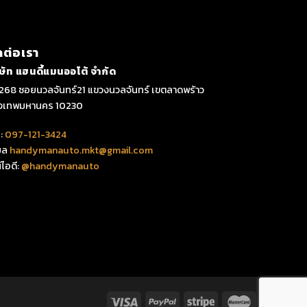
ดต่อเรา
ิษัท แฮนดี้แมนออโต้ จำกัด
268 ซอยนวลจันทร์21 แขวงนวลจันทร์ เขตลาดพร้าว
ุงเทพมหานคร 10230
:
097-121-3424
มล
handymanauto.mkt@gmail.com
์ไอดี:
@handymanauto