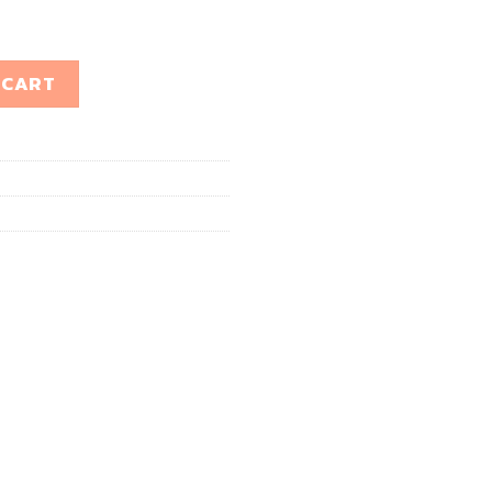
31 quantity
 CART