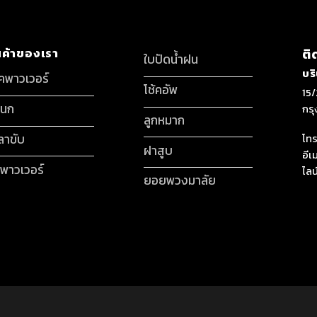
นค้าของเรา
ติ
ใบปัดน้ำฝน
บร
็คพาวเวอร์
โช้คอัพ
15/
กนก
กร
ลูกหมาก
ลาขับ
โทร
ฝาสูบ
อีเ
มพาวเวอร์
ไลน
ยอยพวงมาลัย