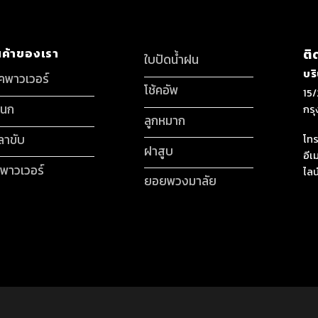
นค้าของเรา
ติ
ใบปัดน้ำฝน
บร
็คพาวเวอร์
โช้คอัพ
15/
กนก
กร
ลูกหมาก
ลาขับ
โทร
ฝาสูบ
อีเ
มพาวเวอร์
ไลน
ยอยพวงมาลัย