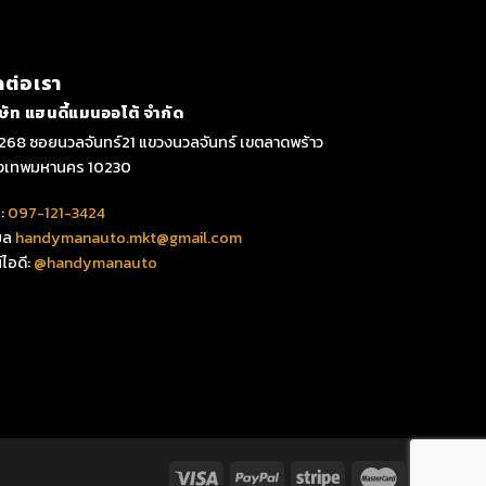
ดต่อเรา
ิษัท แฮนดี้แมนออโต้ จำกัด
268 ซอยนวลจันทร์21 แขวงนวลจันทร์ เขตลาดพร้าว
ุงเทพมหานคร 10230
:
097-121-3424
มล
handymanauto.mkt@gmail.com
์ไอดี:
@handymanauto