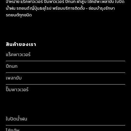
จำหน่าย แร็คพาวเวอร์ ปั๊มพาวเวอร์ ปีกนก ฝาสูบ โช้คอัพ เพลาขับ ใบปัด
น้ำฝน รถยนต์ ญี่ปุ่น&ยุโรป พร้อมบริการติดตั้ง - ซ่อมบำรุงรักษา
รถยนต์ทุกชนิด
สินค้าของเรา
แร็คพาวเวอร์
ปีกนก
เพลาขับ
ปั๊มพาวเวอร์
ใบปัดน้ำฝน
โช้คอัพ