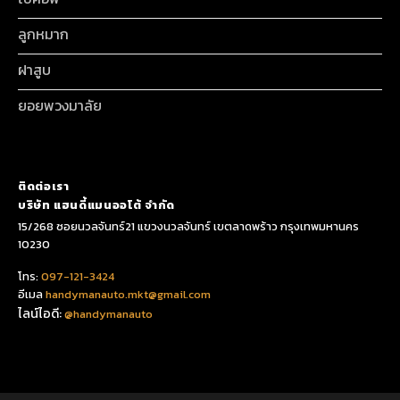
ลูกหมาก
ฝาสูบ
ยอยพวงมาลัย
ติดต่อเรา
บริษัท แฮนดี้แมนออโต้ จำกัด
15/268 ซอยนวลจันทร์21 แขวงนวลจันทร์ เขตลาดพร้าว กรุงเทพมหานคร
10230
โทร:
097-121-3424
อีเมล
handymanauto.mkt@gmail.com
ไลน์ไอดี:
@handymanauto