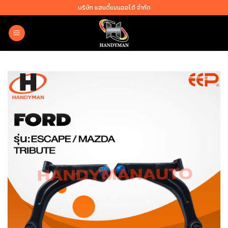
Skip
บริษัท แฮนดี้แมนออโต้ จำกัด
to
content