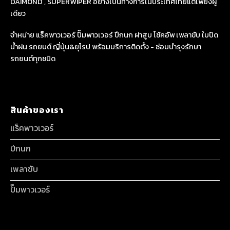
DAIMOND , SUPERWIPER อย่างเป็นทางการในประเทศไทยแต่เพียงผู้
เดียว
จำหน่าย แร็คพาวเวอร์ ปั๊มพาวเวอร์ ปีกนก ฝาสูบ โช้คอัพ เพลาขับ ใบปัด
น้ำฝน รถยนต์ ญี่ปุ่น&ยุโรป พร้อมบริการติดตั้ง - ซ่อมบำรุงรักษา
รถยนต์ทุกชนิด
สินค้าของเรา
แร็คพาวเวอร์
ปีกนก
เพลาขับ
ปั๊มพาวเวอร์