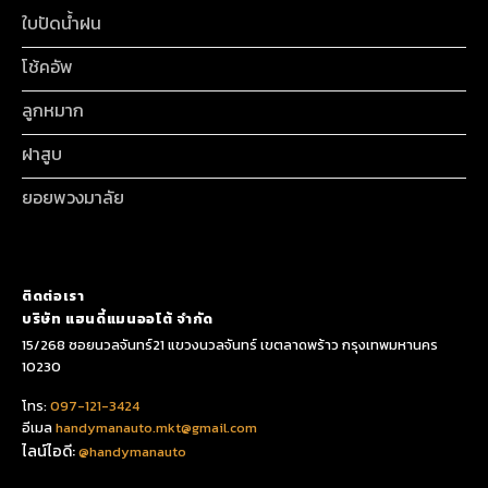
ใบปัดน้ำฝน
โช้คอัพ
ลูกหมาก
ฝาสูบ
ยอยพวงมาลัย
ติดต่อเรา
บริษัท แฮนดี้แมนออโต้ จำกัด
15/268 ซอยนวลจันทร์21 แขวงนวลจันทร์ เขตลาดพร้าว กรุงเทพมหานคร
10230
โทร:
097-121-3424
อีเมล
handymanauto.mkt@gmail.com
ไลน์ไอดี:
@handymanauto