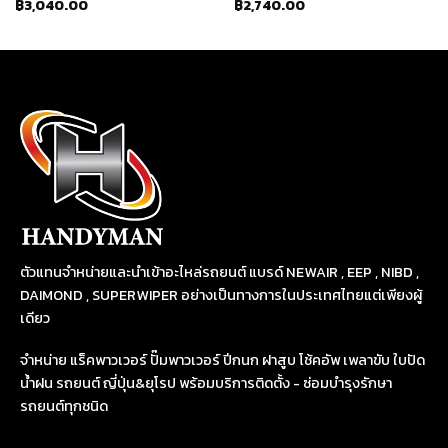
฿
3,040.00
฿
2,740.00
ตัวแทนจำหน่ายและนำเข้าอะไหล่รถยนต์ แบรด์ NEWAIR , EEP , NIBD ,
DAIMOND , SUPERWIPER อย่างเป็นทางการในประเทศไทยแต่เพียงผู้
เดียว
จำหน่าย แร็คพาวเวอร์ ปั๊มพาวเวอร์ ปีกนก ฝาสูบ โช้คอัพ เพลาขับ ใบปัด
น้ำฝน รถยนต์ ญี่ปุ่น&ยุโรป พร้อมบริการติดตั้ง - ซ่อมบำรุงรักษา
รถยนต์ทุกชนิด