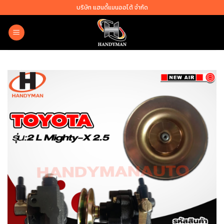
Skip
บริษัท แฮนดี้แมนออโต้ จำกัด
to
content