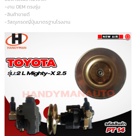
-งาน OEM ตรงรุ่น
-สินค้าขายดี
-วัสดุเกรดญี่ปุ่นมาตรฐานโรงงาน