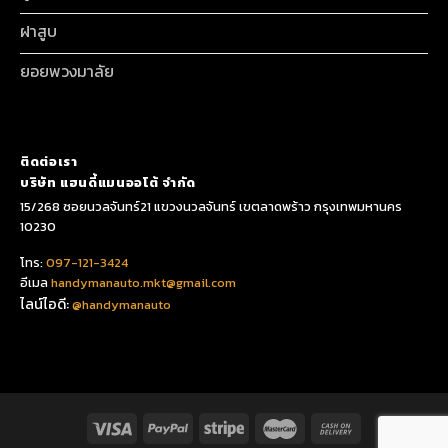
ฝาสูบ
ยอยพวงมาลัย
ติดต่อเรา
บริษัท แฮนดี้แมนออโต้ จำกัด
15/268 ซอยนวลจันทร์21 แขวงนวลจันทร์ เขตลาดพร้าว กรุงเทพมหานคร
10230
โทร:
097-121-3424
อีเมล
handymanauto.mkt@gmail.com
ไลน์ไอดี:
@handymanauto