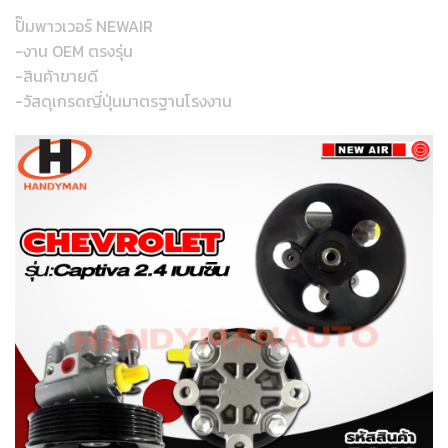
ปั๊มพาวเวอร์ NEWAIR
-งาน OEM ตรงรุ่น
-สินค้าขายดี
-วัสดุเกรดญี่ปุ่นมาตรฐานโรงงาน