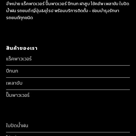
จำหน่าย แร็คพาวเวอร์ ปั๊มพาวเวอร์ ปีกนก ฝาสูบ โช้คอัพ เพลาขับ ใบปัด
น้ำฝน รถยนต์ ญี่ปุ่น&ยุโรป พร้อมบริการติดตั้ง - ซ่อมบำรุงรักษา
รถยนต์ทุกชนิด
สินค้าของเรา
แร็คพาวเวอร์
ปีกนก
เพลาขับ
ปั๊มพาวเวอร์
ใบปัดน้ำฝน