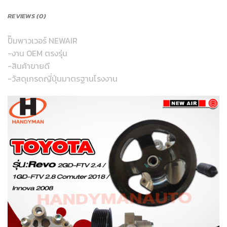
REVIEWS (0)
ปั๊มพาวเวอร์ NEWAIR
-งาน OEM ตรงรุ่น
-สินค้าขายดี
-วัสดุเกรดญี่ปุ่นมาตรฐานโรงงาน