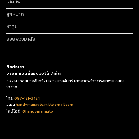
โช้คอัพ
ลูกหมาก
ฝาสูบ
ยอยพวงมาลัย
ติดต่อเรา
บริษัท แฮนดี้แมนออโต้ จำกัด
15/268 ซอยนวลจันทร์21 แขวงนวลจันทร์ เขตลาดพร้าว กรุงเทพมหานคร
10230
โทร:
097-121-3424
อีเมล
handymanauto.mkt@gmail.com
ไลน์ไอดี:
@handymanauto